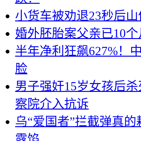
小货车被劝退23秒后山
婚外胚胎案父亲已10
半年净利狂飙627%
脸
男子强奸15岁女孩后
察院介入抗诉
乌“爱国者”拦截弹真
露馅