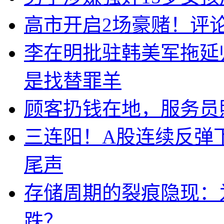
高市开启2场豪赌！评
李在明批驻韩美军拖延
是找替罪羊
顾客扔钱在地，服务员
三连阳！A股连续反弹下
尾声
存储周期的裂痕隐现：为
跌？