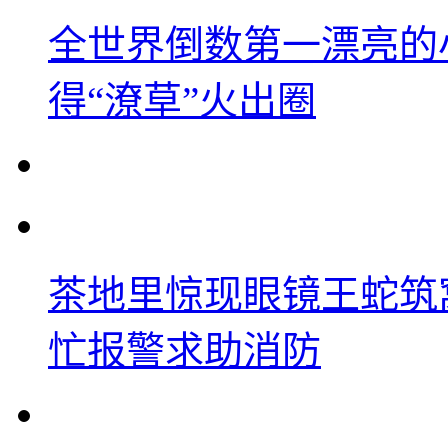
全世界倒数第一漂亮的
得“潦草”火出圈
茶地里惊现眼镜王蛇筑
忙报警求助消防