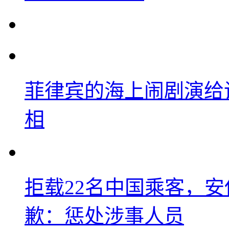
菲律宾的海上闹剧演给
相
拒载22名中国乘客，安
歉：惩处涉事人员