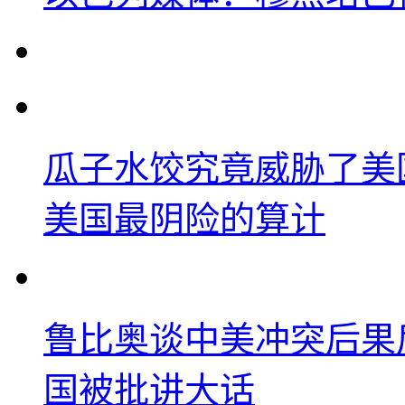
瓜子水饺究竟威胁了美
美国最阴险的算计
鲁比奥谈中美冲突后果
国被批讲大话