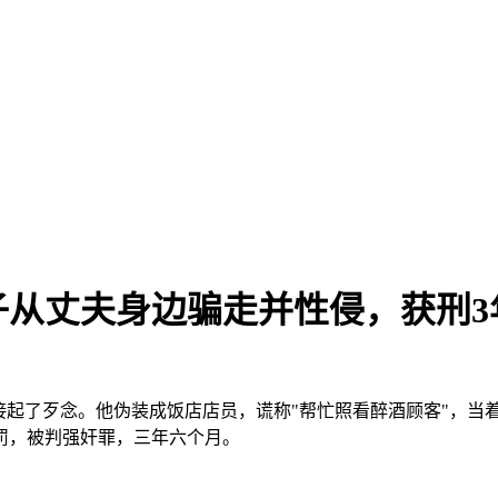
从丈夫身边骗走并性侵，获刑3
接起了歹念。他伪装成饭店店员，谎称"帮忙照看醉酒顾客"，当
罚，被判强奸罪，三年六个月。