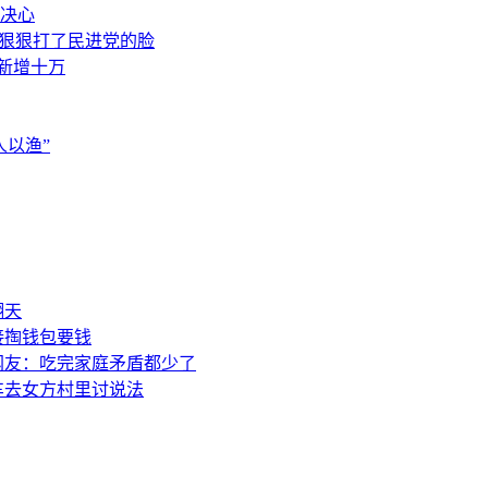
决心
，狠狠打了民进党的脸
素新增十万
以渔”
翻天
接掏钱包要钱
网友：吃完家庭矛盾都少了
车去女方村里讨说法