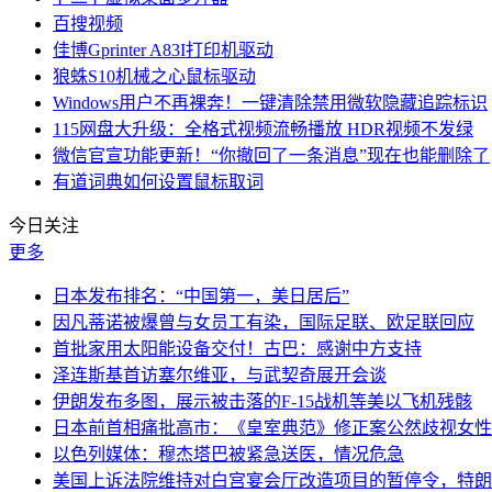
百搜视频
佳博Gprinter A83I打印机驱动
狼蛛S10机械之心鼠标驱动
Windows用户不再裸奔！一键清除禁用微软隐藏追踪标识
115网盘大升级：全格式视频流畅播放 HDR视频不发绿
微信官宣功能更新！“你撤回了一条消息”现在也能删除了
有道词典如何设置鼠标取词
今日关注
更多
日本发布排名：“中国第一，美日居后”
因凡蒂诺被爆曾与女员工有染，国际足联、欧足联回应
首批家用太阳能设备交付！古巴：感谢中方支持
泽连斯基首访塞尔维亚，与武契奇展开会谈
伊朗发布多图，展示被击落的F-15战机等美以飞机残骸
日本前首相痛批高市：《皇室典范》修正案公然歧视女性
以色列媒体：穆杰塔巴被紧急送医，情况危急
美国上诉法院维持对白宫宴会厅改造项目的暂停令，特朗