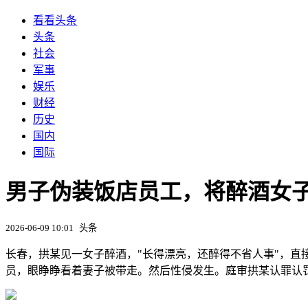
看看头条
头条
社会
军事
娱乐
财经
历史
国内
国际
男子伪装饭店员工，将醉酒女子
2026-06-09 10:01
头条
长春，拱某见一女子醉酒，"长得漂亮，还醉得不省人事"，直
员，眼睁睁看着妻子被带走。然后性侵发生。庭审拱某认罪认