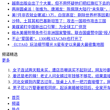
越南出版业出了个大案，但不用怀疑他们把红旗扛下去的
两岸圆桌派｜张维为、唐湘龙：陈佩琪大陆行“未失联”
美7月非农就业骤减2.3万，白宫高官：剔除世界杯等因
沙特、土耳其和巴基斯坦签了：攻击一国视作攻击三国
美媒紧盯中国新出口引擎：为全球工厂供货
缩水美援附带条件引非洲国家警惕，联合国盛赞中国“授人
不止“爱国者”，1300枚ATACMS也打光了
《GTA6》玩法细节曝光 R星有史以来最大最密集地图
频道精选
更多
女子连试两天鞋未买，遭店员嘲讽买不起别试，网友吵
姜还是老的辣！老丈人问女婿过年钱够不够花，结果直
河北女婿到内蒙古过年，饭桌上人手一把刀直接懵了，
男子花32万娶妻被拒同房，起诉离婚被驳回后，全家开
首页
频道
热点