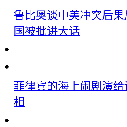
鲁比奥谈中美冲突后果
国被批讲大话
菲律宾的海上闹剧演给
相