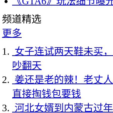
《GTA6》玩法细节曝
频道精选
更多
女子连试两天鞋未买，
吵翻天
姜还是老的辣！老丈人
直接掏钱包要钱
河北女婿到内蒙古过年