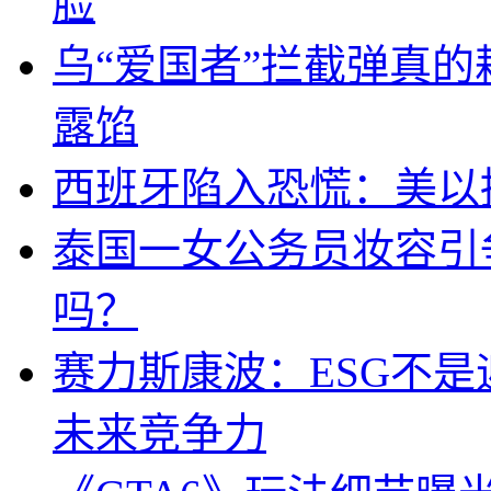
脸
乌“爱国者”拦截弹真
露馅
西班牙陷入恐慌：美以搞
泰国一女公务员妆容引
吗？
赛力斯康波：ESG不
未来竞争力