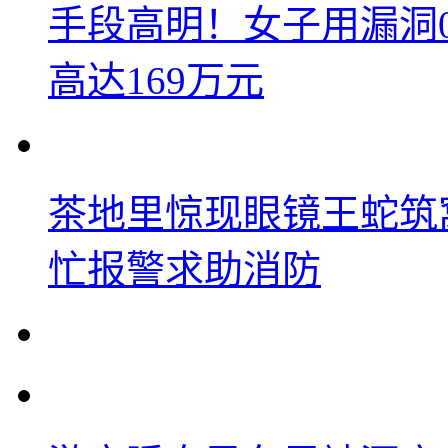
手段高明！女子用漏洞
高达169万元
茶地里惊现眼镜王蛇筑
忙报警求助消防