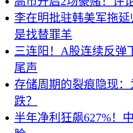
高市开启2场豪赌！评
李在明批驻韩美军拖延
是找替罪羊
三连阳！A股连续反弹下
尾声
存储周期的裂痕隐现：为
跌？
半年净利狂飙627%