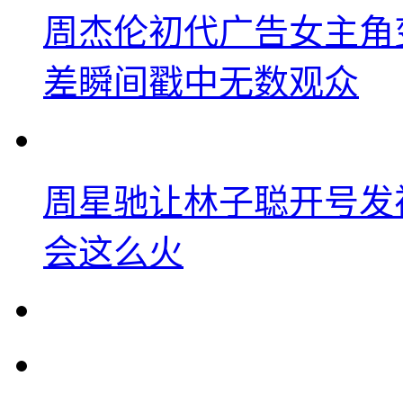
周杰伦初代广告女主角
差瞬间戳中无数观众
周星驰让林子聪开号发
会这么火