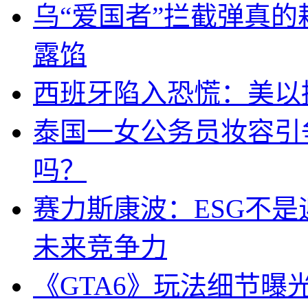
乌“爱国者”拦截弹真
露馅
西班牙陷入恐慌：美以搞
泰国一女公务员妆容引
吗？
赛力斯康波：ESG不
未来竞争力
《GTA6》玩法细节曝