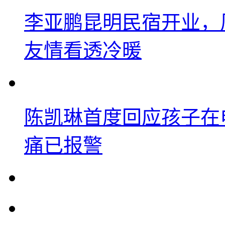
李亚鹏昆明民宿开业，
友情看透冷暖
陈凯琳首度回应孩子在
痛已报警