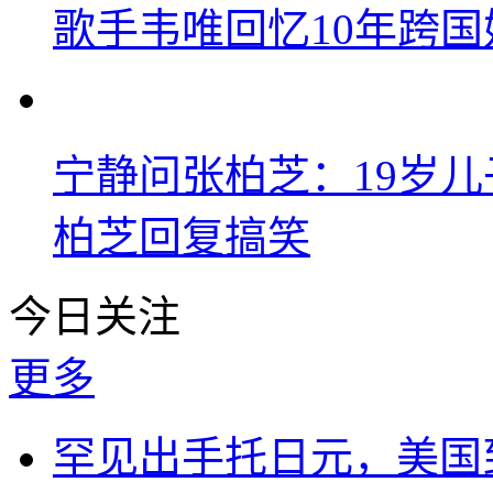
歌手韦唯回忆10年跨
宁静问张柏芝：19岁儿子
柏芝回复搞笑
今日关注
更多
罕见出手托日元，美国