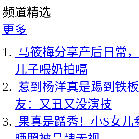
频道精选
更多
马筱梅分享产后日常，
儿子喂奶拍嗝
惹到杨洋真是踢到铁板
友：又丑又没演技
果真是蹭秀！小S女儿
晒照被品牌无视