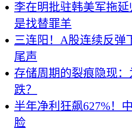
李在明批驻韩美军拖延
是找替罪羊
三连阳！A股连续反弹下
尾声
存储周期的裂痕隐现：为
跌？
半年净利狂飙627%
脸