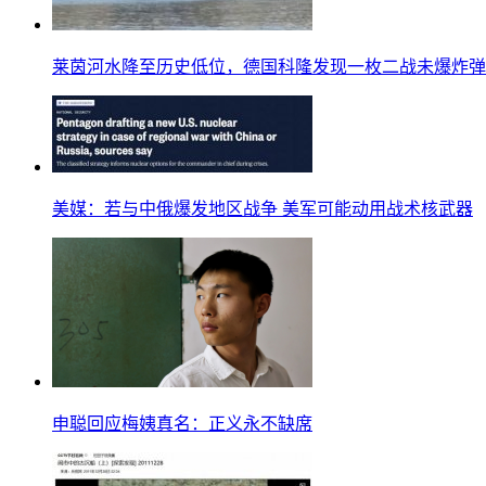
莱茵河水降至历史低位，德国科隆发现一枚二战未爆炸弹
美媒：若与中俄爆发地区战争 美军可能动用战术核武器
申聪回应梅姨真名：正义永不缺席