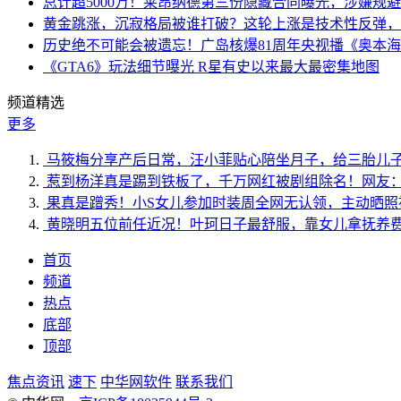
总计超5000万！莱昂纳德第三份隐藏合同曝光，涉嫌规
黄金跳涨，沉寂格局被谁打破？这轮上涨是技术性反弹，
历史绝不可能会被遗忘！广岛核爆81周年央视播《奥本
《GTA6》玩法细节曝光 R星有史以来最大最密集地图
频道精选
更多
马筱梅分享产后日常，汪小菲贴心陪坐月子，给三胎儿
惹到杨洋真是踢到铁板了，千万网红被剧组除名！网友
果真是蹭秀！小S女儿参加时装周全网无认领，主动晒照
黄晓明五位前任近况！叶珂日子最舒服，靠女儿拿抚养
首页
频道
热点
底部
顶部
焦点资讯
速下
中华网软件
联系我们