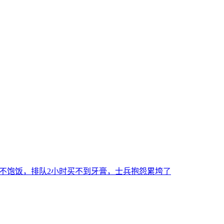
吃不饱饭，排队2小时买不到牙膏，士兵抱怨累垮了