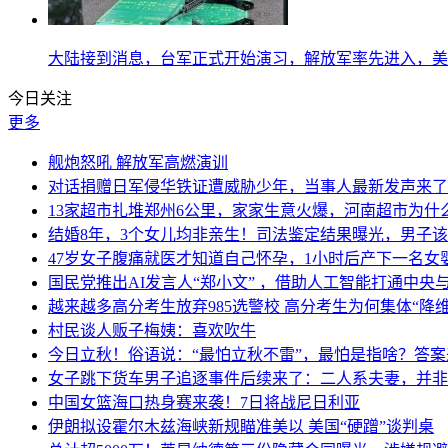
大陆接到消息，台军正式开始演习，解放军率先进入，美
今日关注
更多
舰炮怒吼 解放军高燃演训
对话捐赠日军侵华铁证遭威胁少年，当事人最新发声来了
13家超市扎堆郑州6公里，家家生意火爆，河南超市为什
结婚8年，3个女儿均非亲生！司法鉴定结果曝光，男子
47岁女子腹痛就医才知道自己怀孕，1小时后产下一名女
国民党推出AI发言人“郑小文” ，借助人工智能打通中央
越来越多高分考生放弃985选警校 高分考生为何集体“降维
村民谈人贩子梅姨：喜欢吹牛
今日立秋！俗语说：“最怕立秋不雷”，最怕是指啥？答案
女子跳下货车男子追逐事件后续来了：二人系夫妻，并非
中国女篮海口热身赛来袭！7日将战尼日利亚
伊朗拟设霍尔木兹海峡新规瞄准美以 美国“硬蹭”谈判桌