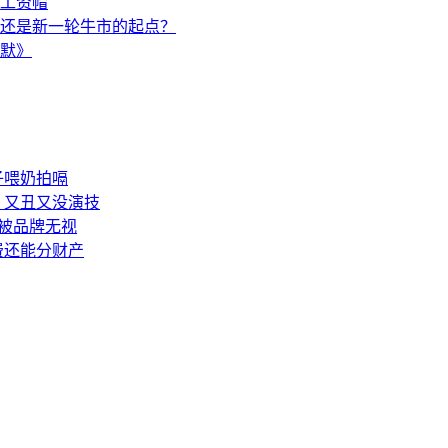
避工资帽
还是新一轮牛市的起点？
海默》
子喂奶拍嗝
：又丑又没演技
被品牌无视
费还能分财产