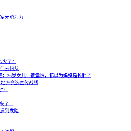
军无能为力
么火了？
该何去何从
婴；26岁女儿：很震惊，都以为妈妈是长胖了
与地方竞选宣传战线
”？
来了！
遇到危险