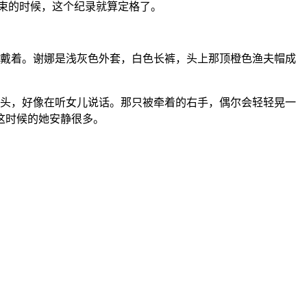
结束的时候，这个纪录就算定格了。
都戴着。谢娜是浅灰色外套，白色长裤，头上那顶橙色渔夫帽成
着头，好像在听女儿说话。那只被牵着的右手，偶尔会轻轻晃一
这时候的她安静很多。