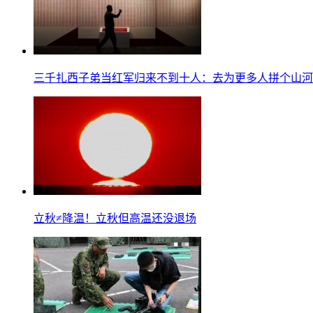
三千扎西子弟当红军归来不到十人：去为更多人拼个山河
立秋≠降温！立秋但高温还没退场