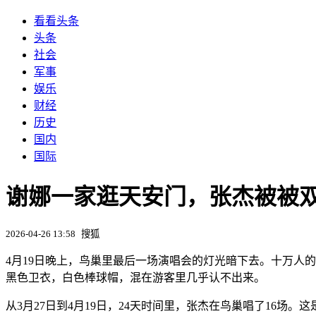
看看头条
头条
社会
军事
娱乐
财经
历史
国内
国际
谢娜一家逛天安门，张杰被被
2026-04-26 13:58
搜狐
4月19日晚上，鸟巢里最后一场演唱会的灯光暗下去。十万人
黑色卫衣，白色棒球帽，混在游客里几乎认不出来。
从3月27日到4月19日，24天时间里，张杰在鸟巢唱了16场。