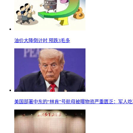
油价大降倒计时 预跌3毛多
美国部署中东的“林肯”号航母被曝物资严重匮乏：军人