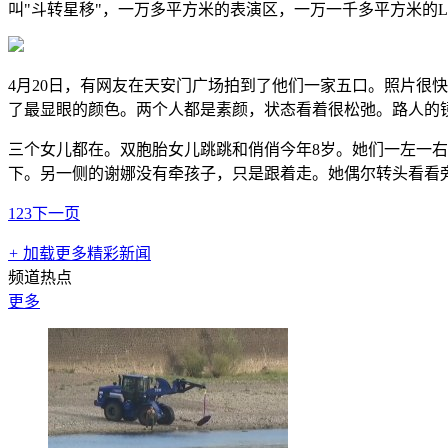
叫"斗转星移"，一万多平方米的表演区，一万一千多平方米的L
4月20日，有网友在天安门广场拍到了他们一家五口。照片很
了最显眼的颜色。两个人都是素颜，状态看着很松弛。路人的
三个女儿都在。双胞胎女儿跳跳和俏俏今年8岁。她们一左一
下。另一侧的谢娜没有牵孩子，只是跟着走。她偶尔转头看看
1
2
3
下一页
+
加载更多精彩新闻
频道热点
更多