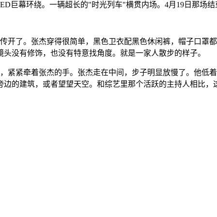
ED巨幕环绕。一辆超长的"时光列车"横贯内场。4月19日那场
快传开了。张杰穿得很简单，黑色卫衣配黑色休闲裤，帽子口罩
镜头没有修饰，也没有特意找角度。就是一家人散步的样子。
右，紧紧牵着张杰的手。张杰走在中间，步子明显放慢了。他低
旁边的建筑，或者望望天空。和综艺里那个活跃的主持人相比，