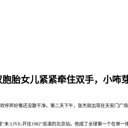
双胞胎女儿紧紧牵住双手，小咘
的欢呼声好像还没散干净。第二天下午，张杰就出现在天安门广
这是"未·LIVE-开往1982"巡演的北京站。他成了全球第一个在