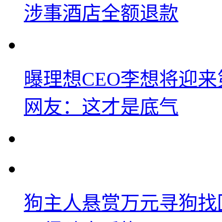
涉事酒店全额退款
曝理想CEO李想将迎
网友：这才是底气
狗主人悬赏万元寻狗找