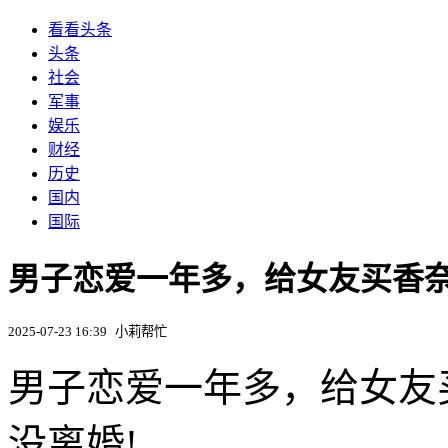
看看头条
头条
社会
军事
娱乐
财经
历史
国内
国际
男子恋爱一年多，给女友买香奈
2025-07-23 16:39
小莉帮忙
男子恋爱一年多，给女友
没离婚!