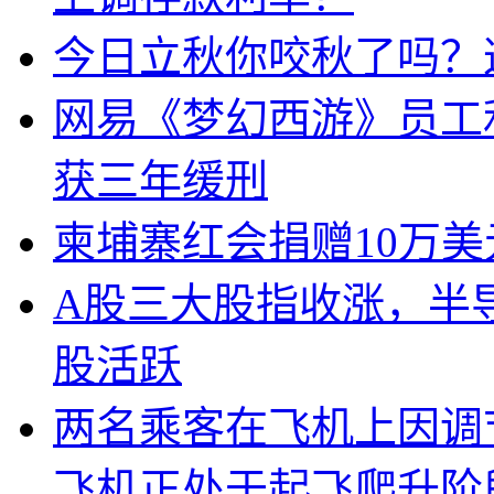
今日立秋你咬秋了吗？
网易《梦幻西游》员工
获三年缓刑
柬埔寨红会捐赠10万
A股三大股指收涨，半
股活跃
两名乘客在飞机上因调
飞机正处于起飞爬升阶