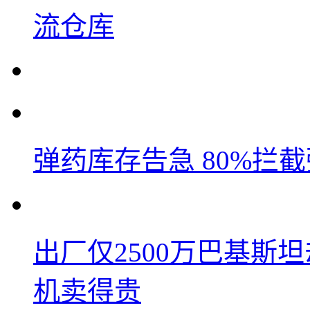
流仓库
弹药库存告急 80%拦
出厂仅2500万巴基斯
机卖得贵