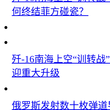
何终结菲方碰瓷？
歼-16南海上空“训转
迎重大升级
俄罗斯发射数十枚弹道