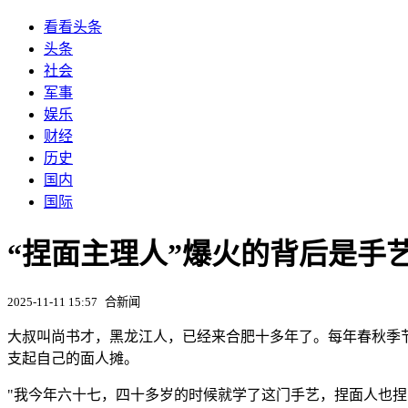
看看头条
头条
社会
军事
娱乐
财经
历史
国内
国际
“捏面主理人”爆火的背后是手艺
2025-11-11 15:57
合新闻
大叔叫尚书才，黑龙江人，已经来合肥十多年了。每年春秋季
支起自己的面人摊。
"我今年六十七，四十多岁的时候就学了这门手艺，捏面人也