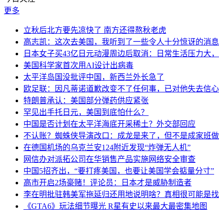
更多
立秋后北方要先凉快了 南方还得熬秋老虎
高志凯：这次去美国，我听到了一些令人十分惊讶的消息
日本女子买43亿日元动漫周边后取消：日常生活压力大
美国科学家首次用AI设计出病毒
太平洋岛国没批评中国，新西兰外长急了
欧足联：因凡蒂诺道歉改变不了任何事，已对他失去信心
特朗普承认：美国部分弹药供应紧张
罕见出手托日元，美国到底怕什么？
中国是否计划在太平洋海底开采稀土？外交部回应
不认账？蜘蛛侠导演改口：成龙是来了，但不是成家班做
在德国机场的乌克兰安124附近发现“炸弹无人机”
网信办对派拓公司在华销售产品实施网络安全审查
中国5招齐出，“要打疼美国，也要让美国学会掂量分寸”
高市开启2场豪赌！评论员：日本才是威胁制造者
李在明批驻韩美军拖延归还用地说明啥？真相很可能是找
《GTA6》玩法细节曝光 R星有史以来最大最密集地图