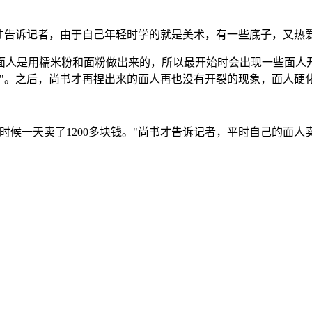
书才告诉记者，由于自己年轻时学的就是美术，有一些底子，又热
面人是用糯米粉和面粉做出来的，所以最开始时会出现一些面人
方"。之后，尚书才再捏出来的面人再也没有开裂的现象，面人硬
的时候一天卖了1200多块钱。"尚书才告诉记者，平时自己的面