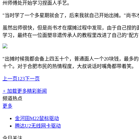
州师傅处开始学习捏面人手艺。
"当时学了一个多星期就会了，后来我就自己开始出摊。"尚
虽然出师很快，但是尚书才在摆摊过程中发现，由于自己捏的
学习，最终在一位面塑非遗传承人的教程里改进了自己的"配
"出摊时候我都会备上四五十个，普通面人一个20块钱，最多
十个。对于合肥市民的热情程度，大叔说话时嘴角都带着笑。
上一页
1
2
3
下一页
+
加载更多精彩新闻
频道热点
更多
金河田M22鼠标驱动
腾达U2无线网卡驱动
今日关注