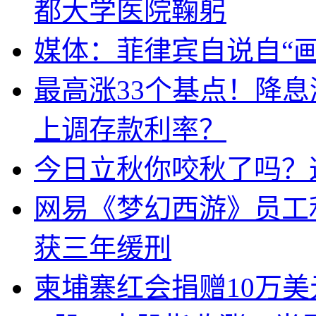
都大学医院鞠躬
媒体：菲律宾自说自“画
最高涨33个基点！降
上调存款利率？
今日立秋你咬秋了吗？
网易《梦幻西游》员工
获三年缓刑
柬埔寨红会捐赠10万