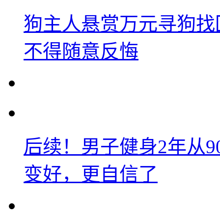
狗主人悬赏万元寻狗找
不得随意反悔
后续！男子健身2年从9
变好，更自信了