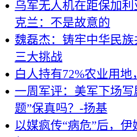
乌军无人机在距保加利
克兰：不是故意的
魏磊杰：铸牢中华民族
三大挑战
白人持有72%农业用
一周军评：美军下场写剧
题”保真吗？-扬基
以媒疯传“病危”后，伊