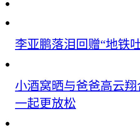
李亚鹏落泪回赠“地铁吐血
小酒窝晒与爸爸高云翔
一起更放松