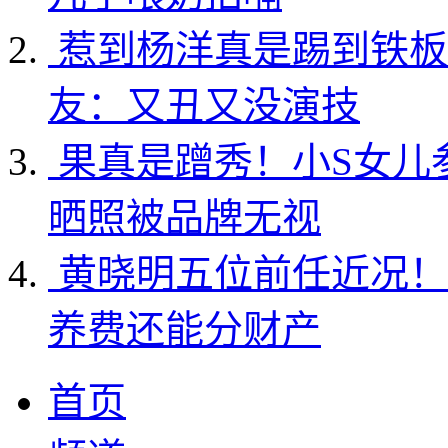
惹到杨洋真是踢到铁板
友：又丑又没演技
果真是蹭秀！小S女儿
晒照被品牌无视
黄晓明五位前任近况！
养费还能分财产
首页