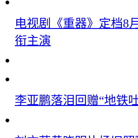
电视剧《重器》定档8
衔主演
李亚鹏落泪回赠“地铁吐血