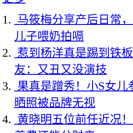
马筱梅分享产后日常，
儿子喂奶拍嗝
惹到杨洋真是踢到铁板
友：又丑又没演技
果真是蹭秀！小S女儿
晒照被品牌无视
黄晓明五位前任近况！