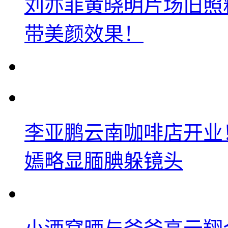
刘亦菲黄晓明片场旧照
带美颜效果！
李亚鹏云南咖啡店开业
嫣略显腼腆躲镜头