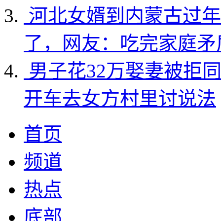
河北女婿到内蒙古过年
了，网友：吃完家庭矛
男子花32万娶妻被拒
开车去女方村里讨说法
首页
频道
热点
底部