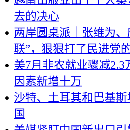
去的决心
两岸圆桌派｜张维为、
联”，狠狠打了民进党
美7月非农就业骤减2.
因素新增十万
沙特、土耳其和巴基斯
国
美媒紧盯中国新出口引