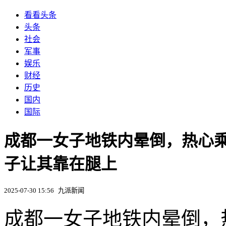
看看头条
头条
社会
军事
娱乐
财经
历史
国内
国际
成都一女子地铁内晕倒，热心
子让其靠在腿上
2025-07-30 15:56
九派新闻
成都一女子地铁内晕倒，