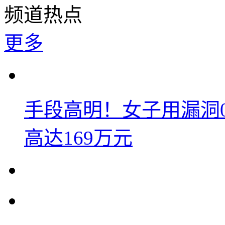
频道热点
更多
手段高明！女子用漏洞
高达169万元