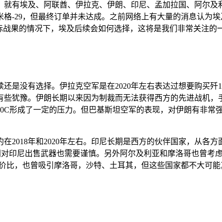
下，就有埃及、阿联酋、伊拉克、伊朗、印尼、孟加拉国、阿尔及
代米格-29，但最终订单并未达成。之前网络上有大量的消息认
际战果的情况下，埃及后续会如何选择，这将是我们非常关注的
后续还是没有选择。伊拉克空军是在2020年左右表达过想要购买
有些犹豫。伊朗长期以来因为制裁而无法获得西方的先进战机，
0C形成了一定的压力。但巴基斯坦空军的表现，对伊朗有非常强
在2018年和2020年左右。印尼长期是西方的伙伴国家，从各
国对印尼出售武器也需要谨慎。另外阿尔及利亚和摩洛哥也曾考虑过
性价比，也曾吸引摩洛哥，沙特、土耳其，但这些国家都不大可能