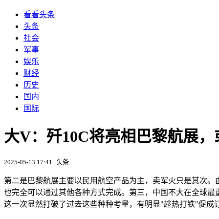
看看头条
头条
社会
军事
娱乐
财经
历史
国内
国际
大V：歼10C将亮相巴黎航展，
2025-05-13 17:41
头条
第二是巴黎航展主要以民用航空产品为主，卖军火只是其次。由
也完全可以通过其他各种方式完成。第三，中国不大在全球最
这一次显然打破了过去这些种种考量，有明显"趁热打铁"促成