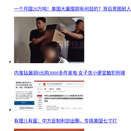
一个月囤20万吨！美国大量囤铜有何目的？背后意图耐
内鬼钻漏洞0元购3000多件家电 女子贪小便宜触犯刑律
有理儿有面：中方反制利剑出鞘，专挑美国七寸打