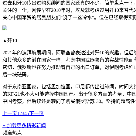
过去和歼10传出过购买绯闻的国家还真的不少，简单盘点一
关注的一个，网传早在2010年时，埃及就考虑过用歼10来替
关心中国军贸的居民朋友们"浇了一盆冷水"。但在已经取得实
▲歼10
2021年的迪拜航展期间，阿联酋曾表达过对歼10的兴趣，但
和其他众多的潜在国家一样，考虑中国武器装备的实战性能而
密切，俄罗斯也在努力推动着自己的出口订单，对伊朗考虑歼1
后一块砝码。
对于东南亚国家，包括孟加拉国，印尼都传出过绯闻，时间大约
的KF-21也不大可能选择中国国产。出于很多方面的考量，中
中国考察，但后续还是转向了购买俄罗斯苏-30。坚持的超高
上一页
1
2
3
4
5
下一页
+
加载更多精彩新闻
频道热点