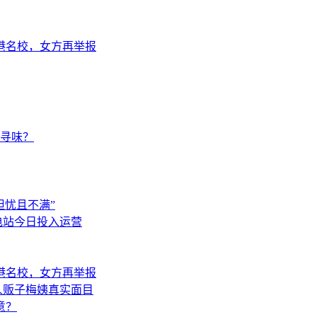
港名校，女方再举报
人寻味？
担忧且不满”
换电站今日投入运营
港名校，女方再举报
人贩子梅姨真实面目
意？