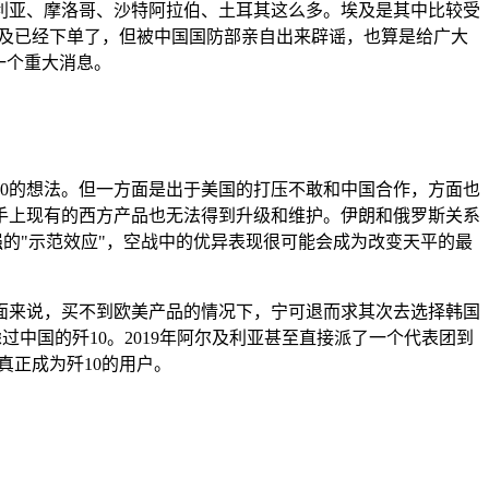
利亚、摩洛哥、沙特阿拉伯、土耳其这么多。埃及是其中比较受
为埃及已经下单了，但被中国国防部亲自出来辟谣，也算是给广大
一个重大消息。
歼10的想法。但一方面是出于美国的打压不敢和中国合作，方面也
手上现有的西方产品也无法得到升级和维护。伊朗和俄罗斯关系
的"示范效应"，空战中的优异表现很可能会成为改变天平的最
方面来说，买不到欧美产品的情况下，宁可退而求其次去选择韩国
中国的歼10。2019年阿尔及利亚甚至直接派了一个代表团到
真正成为歼10的用户。