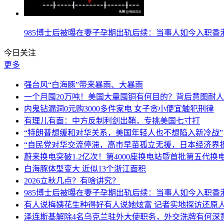
985博士后被曝在妻子孕期出轨后续：当事人如今入职香
今日关注
更多
强台风“白海豚”带来暴雨、大暴雨
一个月囤20万吨！美国大量囤铜有何目的？背后意图耐
内鬼钻漏洞0元购3000多件家电 女子贪小便宜触犯刑律
有理儿有面：中方反制利剑出鞘，专挑美国七寸打
“特朗普想缓和对华关系，美国年轻人也不想陷入新冷战”
“自民党对华交流停滞，高市早苗孤立无援，日本经济界
蔚来换电突破1.2亿次！第4000座换电站暨首批第五代
白海豚体型变大 近似13个浙江面积
2026立秋几点？有啥讲究？
985博士后被曝在妻子孕期出轨后续：当事人如今入职香
有人说梅姨花生种得好有人说她炫富 记者实地探访还原
泽连斯基解除4名乌克兰驻外大使职务，外交洗牌有何深