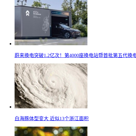
蔚来换电突破1.2亿次！第4000座换电站暨首批第五代
白海豚体型变大 近似13个浙江面积