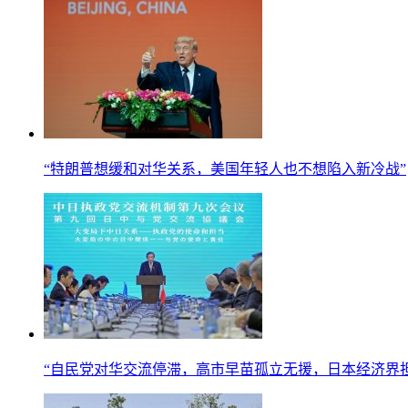
“特朗普想缓和对华关系，美国年轻人也不想陷入新冷战”
“自民党对华交流停滞，高市早苗孤立无援，日本经济界