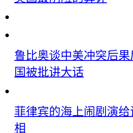
鲁比奥谈中美冲突后果
国被批讲大话
菲律宾的海上闹剧演给
相