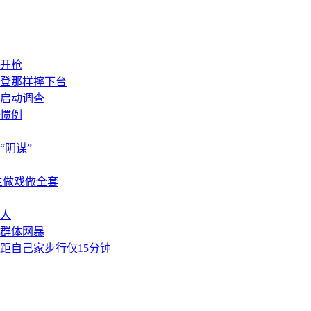
并开枪
登那样摔下台
启动调查
惯例
阴谋”
主做戏做全套
人
群体网暴
距自己家步行仅15分钟