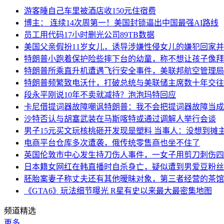
游客睡自己车里被酒店收150元住宿费
博主： 连续14次周第一！美国封锁逼出中国最强AI路线
员工用代码17小时删光公司89TB数据
美国父亲假扮11岁女儿，诱导涉嫌性侵女儿的嫌犯回家
特朗普小跑着保护险些摔下台的幼童，称不想让孩子像拜
特朗普所乘直升机遭遇飞行安全事件，美联邦航空管理局
特朗普频繁致电沃什，打破总统与美联储主席数十年交往
段永平刚说10年不卖就减持？泡泡玛特回应
卡尼借提词器故障嘲讽特朗普：我不会把提词器故障当成“
沙特否认与胡塞武装在马斯喀特或通过调解人举行会谈
男子15元买文玩核桃砸开发现是塑料 当事人：没想到摊
电商平台仓库多次遭袭，俄传统零售商也坐不住了
英国伦敦市中心发生持刀伤人事件，一女子用剪刀刺伤四
日本籍女网红在韩直播时自杀身亡，疑似遭到男爱豆粉丝
胚胎案妻子称丈夫还有其他暧昧对象，第三者经营的茶馆
《GTA6》玩法细节曝光 R星有史以来最大最密集地图
频道精选
更多