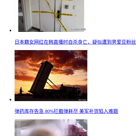
日本籍女网红在韩直播时自杀身亡，疑似遭到男爱豆粉丝
弹药库存告急 80%拦截弹耗尽 美军补货陷入难题