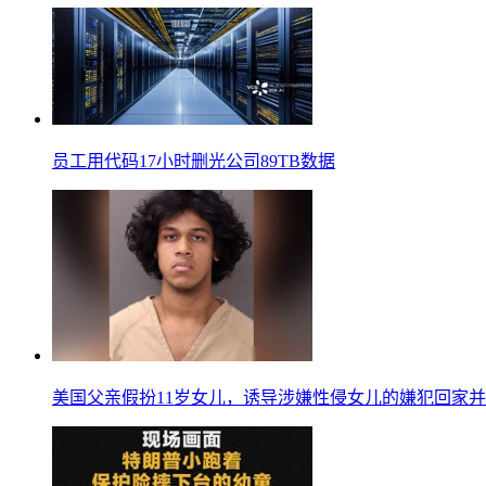
员工用代码17小时删光公司89TB数据
美国父亲假扮11岁女儿，诱导涉嫌性侵女儿的嫌犯回家