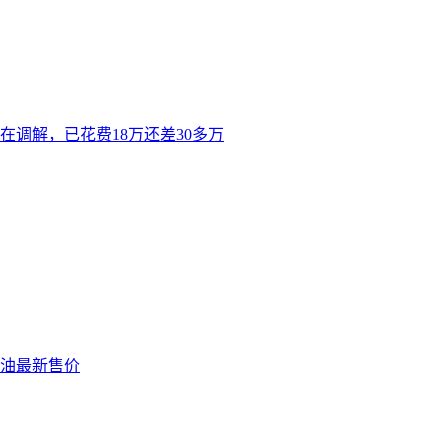
在调解，已花费18万还差30多万
汽油最新售价