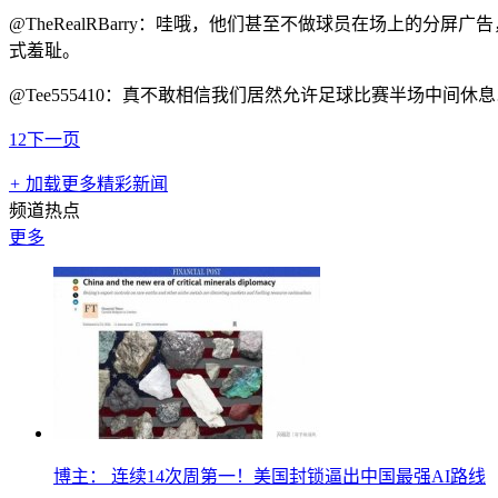
@TheRealRBarry：哇哦，他们甚至不做球员在场上的
式羞耻。
@Tee555410：真不敢相信我们居然允许足球比赛半场中
1
2
下一页
+
加载更多精彩新闻
频道热点
更多
博主： 连续14次周第一！美国封锁逼出中国最强AI路线