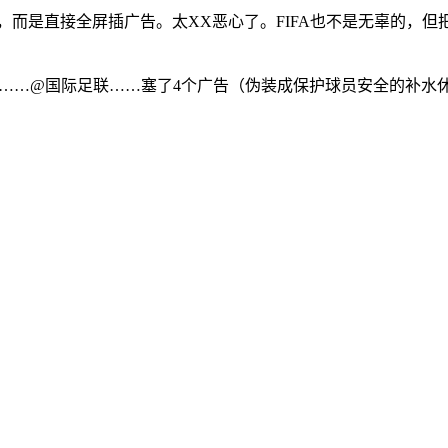
分屏广告，而是直接全屏插广告。太XX恶心了。FIFA也不是无辜的
间休息……@国际足联……塞了4个广告（伪装成保护球员安全的补水