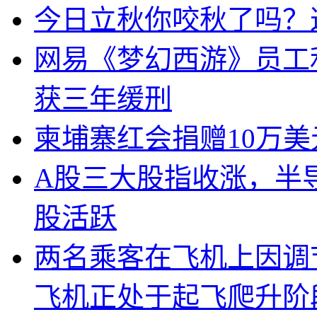
今日立秋你咬秋了吗？
网易《梦幻西游》员工
获三年缓刑
柬埔寨红会捐赠10万
A股三大股指收涨，半
股活跃
两名乘客在飞机上因调
飞机正处于起飞爬升阶