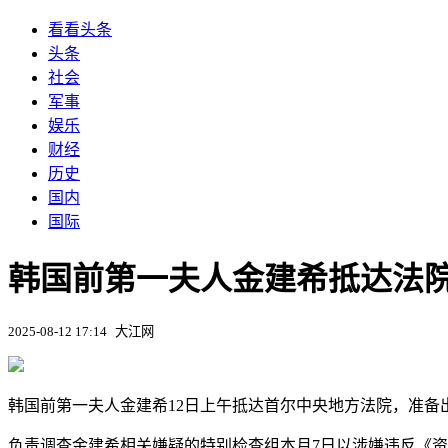
看看头条
头条
社会
军事
娱乐
财经
历史
国内
国际
韩国前第一夫人金建希抵达法
2025-08-12 17:14
大江网
韩国前第一夫人金建希12日上午抵达首尔中央地方法院，准备出
负责调查金建希相关嫌疑的特别检查组本月7日以涉嫌违反《资