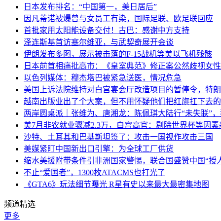
日本发布排名：“中国第一，美日居后”
因凡蒂诺被爆曾与女员工有染，国际足联、欧足联回应
首批家用太阳能设备交付！古巴：感谢中方支持
泽连斯基首访塞尔维亚，与武契奇展开会谈
伊朗发布多图，展示被击落的F-15战机等美以飞机残骸
日本前首相痛批高市：《皇室典范》修正案公然歧视女性
以色列媒体：穆杰塔巴被紧急送医，情况危急
美国上诉法院维持对白宫宴会厅改造项目的暂停令，特朗
越南出版业出了个大案，但不用怀疑他们把红旗扛下去的
两岸圆桌派｜张维为、唐湘龙：陈佩琪大陆行“未失联”
美7月非农就业骤减2.3万，白宫高官：剔除世界杯等因
沙特、土耳其和巴基斯坦签了：攻击一国视作攻击三国
美媒紧盯中国新出口引擎：为全球工厂供货
缩水美援附带条件引非洲国家警惕，联合国盛赞中国“授人
不止“爱国者”，1300枚ATACMS也打光了
《GTA6》玩法细节曝光 R星有史以来最大最密集地图
频道精选
更多