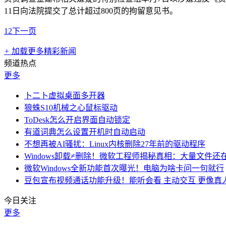
11日向法院提交了总计超过800页的拘留意见书。
1
2
下一页
+
加载更多精彩新闻
频道热点
更多
卜二卜虚拟桌面多开器
狼蛛S10机械之心鼠标驱动
ToDesk怎么开启界面自动锁定
有道词典怎么设置开机时自动启动
不想再被AI骚扰：Linux内核删除27年前的驱动程序
Windows卸载≠删除！微软工程师揭秘真相：大量文件还
微软Windows全新功能首次曝光！电脑为啥卡问一句就行
豆包宣布视频通话功能升级！能听会看 主动交互 更像真
今日关注
更多