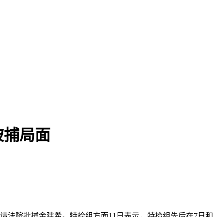
被捕局面
请法院批捕金建希。特检组方面11日表示，特检组先后在7日和