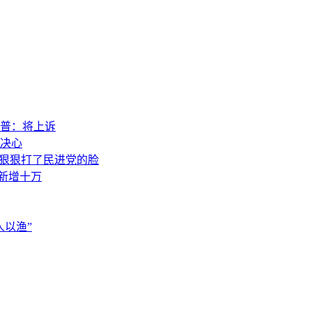
普：将上诉
决心
，狠狠打了民进党的脸
素新增十万
以渔”