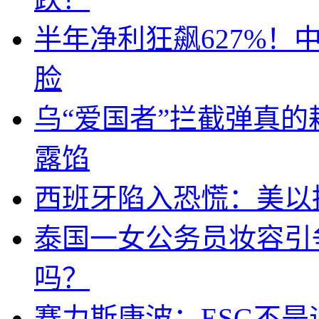
半年净利狂飙627%
脸
乌“爱国者”拦截弹真
露馅
西班牙陷入恐慌：美以搞
泰国一女公务员妆容引
吗？
赛力斯康波：ESG不