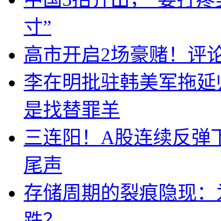
寸”
高市开启2场豪赌！评
李在明批驻韩美军拖延
是找替罪羊
三连阳！A股连续反弹下
尾声
存储周期的裂痕隐现：为
跌？