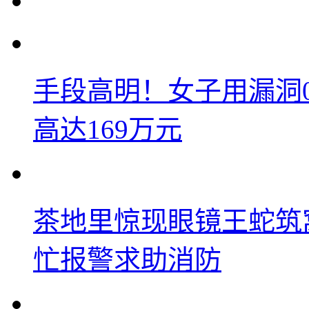
手段高明！女子用漏洞
高达169万元
茶地里惊现眼镜王蛇筑
忙报警求助消防