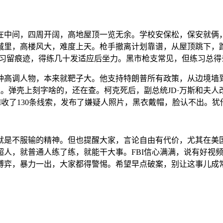
在中间，四周开阔，高地屋顶一览无余。学校安保松，保安就俩
城里，高楼风大，难度上天。枪手撤离计划靠谱，从屋顶跳下，跑
06练习留痕迹，得练几十发适应后坐力。黑市枪支常见，但练习总
种高调人物，本来就靶子大。他支持特朗普所有政策，从边境墙
壳上刻字啥的，还在查。柯克死后，副总统JD·万斯和夫人改道盐湖
BI收了130条线索，发布了嫌疑人照片，黑衣戴帽，脸认不出。犹
是不服输的精神。但也提醒大家，言论自由有代价，尤其在美国这
超人，就普通人练了练，就能干大事。FBI信心满满，说有好视
博弈，暴力一出，大家都得警惕。希望早点破案，别让这事儿成