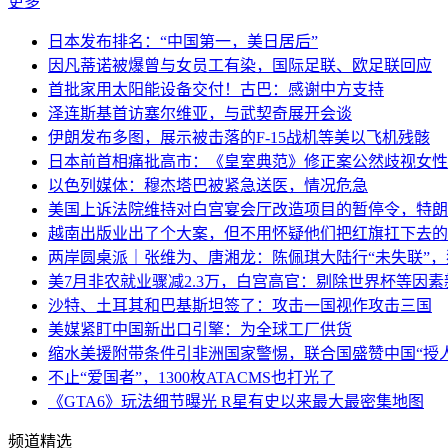
更多
日本发布排名：“中国第一，美日居后”
因凡蒂诺被爆曾与女员工有染，国际足联、欧足联回应
首批家用太阳能设备交付！古巴：感谢中方支持
泽连斯基首访塞尔维亚，与武契奇展开会谈
伊朗发布多图，展示被击落的F-15战机等美以飞机残骸
日本前首相痛批高市：《皇室典范》修正案公然歧视女性
以色列媒体：穆杰塔巴被紧急送医，情况危急
美国上诉法院维持对白宫宴会厅改造项目的暂停令，特朗
越南出版业出了个大案，但不用怀疑他们把红旗扛下去的
两岸圆桌派｜张维为、唐湘龙：陈佩琪大陆行“未失联”
美7月非农就业骤减2.3万，白宫高官：剔除世界杯等因
沙特、土耳其和巴基斯坦签了：攻击一国视作攻击三国
美媒紧盯中国新出口引擎：为全球工厂供货
缩水美援附带条件引非洲国家警惕，联合国盛赞中国“授人
不止“爱国者”，1300枚ATACMS也打光了
《GTA6》玩法细节曝光 R星有史以来最大最密集地图
频道精选