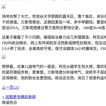
场地也帮了大忙。犹他谷大学那圆形露天区，像个鱼缸，讲台
干扰弹道。兰斯塔德说，这俩因素加一块，命中率翻倍。要是
但没DNA。兰斯塔德建议警方查附近靶场记录，.308或30-
这案子暴露了不少问题。美国政治暴力这几年蹭蹭涨，柯克这
FBI叫政治暗杀，网上有传闻和反法西斯或跨性别相关，但没证。弹
USA停了巡讲，全美高校守夜，保守派媒体24小时播悼念。F
想想看，这事儿接地气的一面是，柯克从辍学生到大佬，靠的就
的是狩猎级步枪，更难管。兰斯塔德分析接地气，说枪手不是
还得继续，他的粉丝会更团结。政治这东西，说白了就是利益
上一页
1
2
3
+
加载更多精彩新闻
频道热点