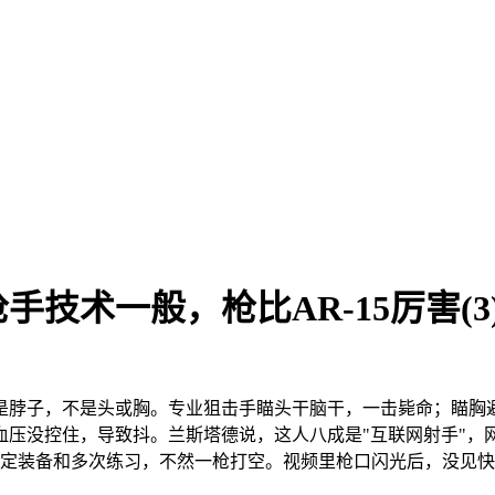
技术一般，枪比AR-15厉害(3
是脖子，不是头或胸。专业狙击手瞄头干脑干，一击毙命；瞄胸
血压没控住，导致抖。兰斯塔德说，这人八成是"互联网射手"，
特定装备和多次练习，不然一枪打空。视频里枪口闪光后，没见快速