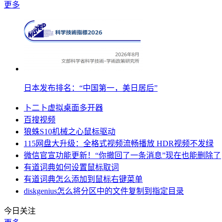
更多
日本发布排名：“中国第一，美日居后”
卜二卜虚拟桌面多开器
百搜视频
狼蛛S10机械之心鼠标驱动
115网盘大升级：全格式视频流畅播放 HDR视频不发绿
微信官宣功能更新！“你撤回了一条消息”现在也能删除了
有道词典如何设置鼠标取词
有道词典怎么添加到鼠标右键菜单
diskgenius怎么将分区中的文件复制到指定目录
今日关注