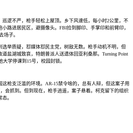
，巡逻不严，枪手轻松上屋顶。乡下风速低，每小时2公里，不
小路进居民区，避摄像头。FBI捡到脚印、手掌印和前臂印，
得去场子。
到选举质疑，怼媒体怼民主党，树敌无数。枪手动机不明，但
城致哀，特朗普派人送遗体回亚利桑那。Turning Point
他大学停课到15号，校园封锁。
枪支泛滥的环境。AR-15禁令啥的，总有人辩，但这案子用
频，会抓到。但到现在，枪手逍遥，案子悬着。柯克留下的组织
常态。