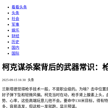
看看头条
头条
社会
军事
娱乐
财经
历史
国内
国际
柯克谋杀案背后的武器常识：枪手
2025-09-15 16:30
头条
兰斯塔德觉得枪手技术一般，不是职业级的。为啥？击中位置
好子弹下坠和轻微风偏。柯克当时在动，枪手肾上腺素上头，
势、心率，这些高端玩意儿他不会。要命中130米目标，得有
多，容易连发，但这枪一发就跑，显示预谋。