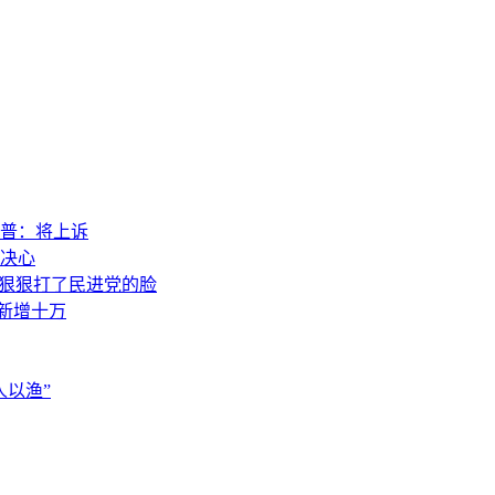
普：将上诉
决心
，狠狠打了民进党的脸
素新增十万
以渔”