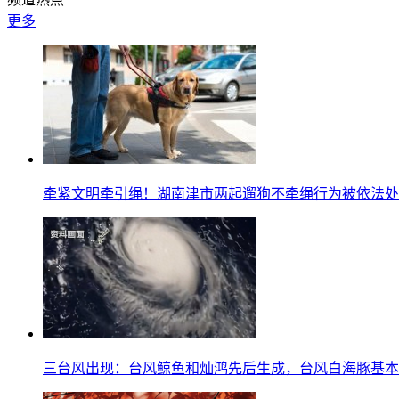
更多
牵紧文明牵引绳！湖南津市两起遛狗不牵绳行为被依法处
三台风出现：台风鲸鱼和灿鸿先后生成，台风白海豚基本