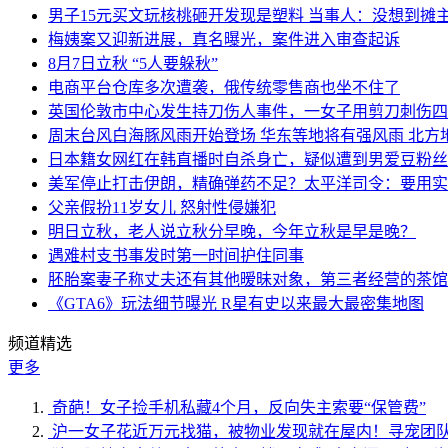
男子15元买文玩核桃砸开发现是塑料 当事人：没想到摊
梅姨案又迎新进展，真名曝光，案件进入审查起诉
8月7日立秋 “5人要躲秋”
电商平台仓库多次遭袭，俄传统零售商也坐不住了
英国伦敦市中心发生持刀伤人事件，一女子用剪刀刺伤四
周末台风白海豚风雨开始登场 华东等地将有强风雨 北方
日本籍女网红在韩直播时自杀身亡，疑似遭到男爱豆粉丝
美军停止打击伊朗，精确弹药不足？太平洋司令：要用实
父亲假扮11岁女儿 怒射性侵嫌犯
明日立秋，老人说立秋分早晚，今年立秋是早是晚？
遇难村支书事发时第一时间护住同事
胚胎案妻子称丈夫还有其他暧昧对象，第三者经营的茶馆
《GTA6》玩法细节曝光 R星有史以来最大最密集地图
频道精选
更多
奇葩！女子捡手机私藏4个月，反向失主索要“保管费”
沪一女子花近万元找猫，被物业发现就在屋内！寻宠团