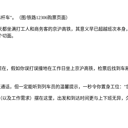
车"。（图/铁路12306购票页面）
天都坐满打工人和商务客的京沪高铁，其意义早已超越班次本身
个切面。
。现在，假如你误打误撞地在工作日坐上京沪高铁，检票后找到车
议通话，但一定能听到列车员的温馨提示，一秒令你置身工位："您
（以及工作需求）摆在这里，出发和到达时间更与上下班无异，久