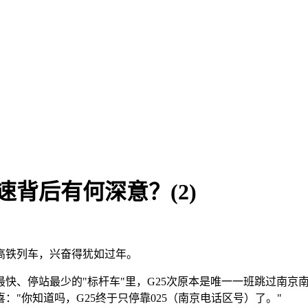
速背后有何深意？(2)
次高铁列车，兴奋得犹如过年。
快、停站最少的"标杆车"里，G25次原本是唯一一班跳过南京
"你知道吗，G25终于只停靠025（南京电话区号）了。"