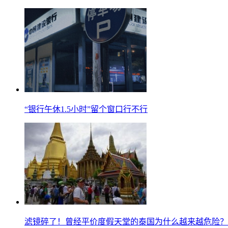
“银行午休1.5小时”留个窗口行不行
滤镜碎了！曾经平价度假天堂的泰国为什么越来越危险？