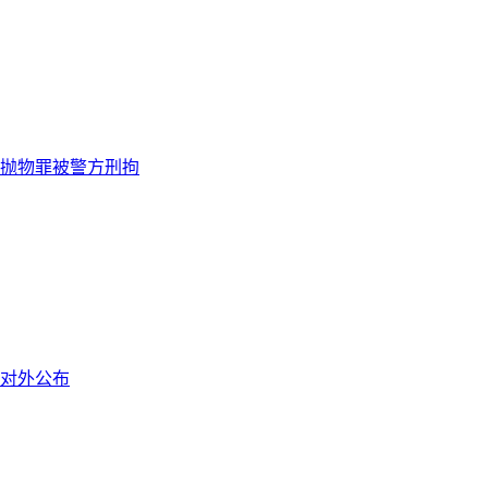
空抛物罪被警方刑拘
对外公布