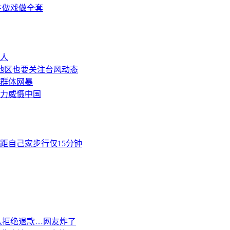
主做戏做全套
人
地区也要关注台风动态
群体网暴
力威慑中国
距自己家步行仅15分钟
队拒绝退款…网友炸了