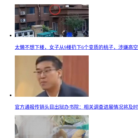
太懒不想下楼，女子从9楼扔下6个变质的桃子，涉嫌高
官方通报传销头目出狱办书院：相关调查进展情况将及时