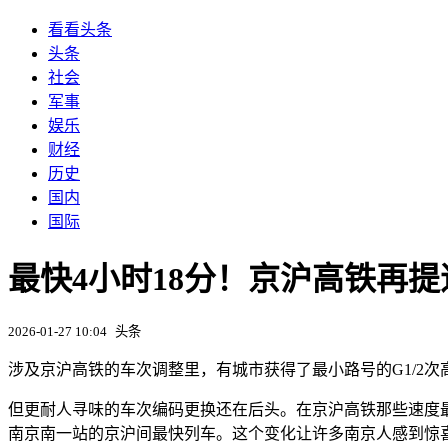
看看头条
头条
社会
军事
娱乐
财经
历史
国内
国际
最快4小时18分！京沪高铁再提
2026-01-27 10:04
头条
涉及京沪高铁的车次调整里，有城市获得了最小路号的G1/2
但更耐人寻味的车次编码更换还在后头。在京沪高铁那些速度最
南京南一站的京沪间最快列车。这个变化让许多南京人感到惊喜：