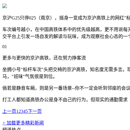
京沪G25只停025（南京），摇身一变成为京沪高铁上的网红"标杆
车次编号越小，在中国高铁体系中的优先级越高，更不用说每
交平台上引发一场自发的解读与玩味，成为观察社会心态的一
01
更多与更快的京沪高铁，还在努力挣客流
坐拥小号"标杆车次"头把交椅的京沪高铁，知名度无需多言
马，"班味"气氛很是到位。
倘若是静音车厢，则是另一番场景--你不一定会听到邻座的会
打工人都知道高铁办公是身不由己的行为，但现实的通勤需求
上一页
1
2
3
4
5
下一页
+
加载更多精彩新闻
频道热点