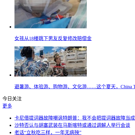
女孩从18楼跳下男友反复修改赔偿金
避暑游、体验游、购物游、文化游……这个夏天，China Tr
今日关注
更多
卡尼借提词器故障嘲讽特朗普：我不会把提词器故障当成“
沙特否认与胡塞武装在马斯喀特或通过调解人举行会谈
老话“立秋吃三样，一年无病殃”