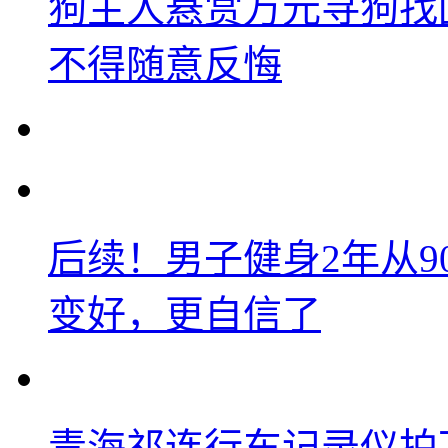
狗主人悬赏万元寻狗找
不得随意反悔
后续！男子健身2年从9
变好，更自信了
青海祁连行车记录仪拍