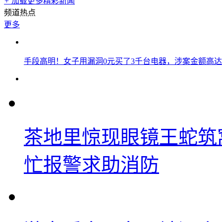
+
加载更多精彩新闻
频道热点
更多
手段高明！女子用漏洞0元买了3千台电器，涉案金额高达1
茶地里惊现眼镜王蛇筑
忙报警求助消防