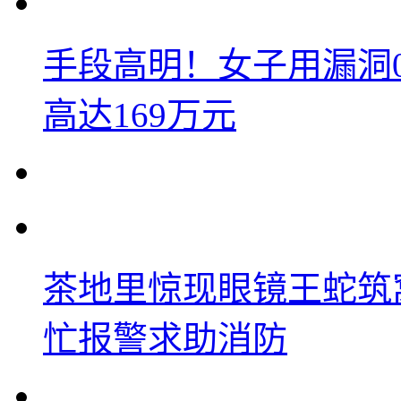
手段高明！女子用漏洞
高达169万元
茶地里惊现眼镜王蛇筑
忙报警求助消防