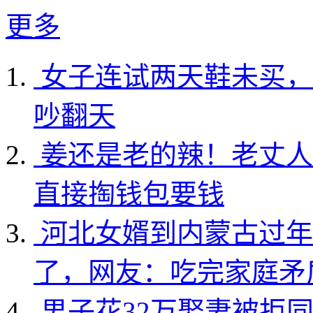
更多
女子连试两天鞋未买，
吵翻天
姜还是老的辣！老丈人
直接掏钱包要钱
河北女婿到内蒙古过年
了，网友：吃完家庭矛
男子花32万娶妻被拒