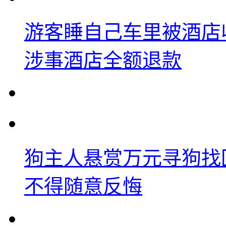
游客睡自己车里被酒店
涉事酒店全额退款
狗主人悬赏万元寻狗找
不得随意反悔