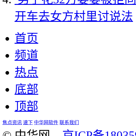
开车去女方村里讨说法
首页
频道
热点
底部
顶部
焦点资讯
速下
中华网软件
联系我们
© 中华网
京ICP备18035