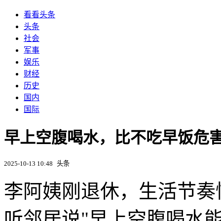
看看头条
头条
社会
军事
娱乐
财经
历史
国内
国际
早上空腹喝水，比不吃早饭危
2025-10-13 10:48
头条
李阿姨刚退休，生活节奏
听邻居说"早上空腹喝水