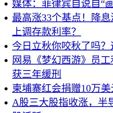
媒体：菲律宾自说自“画
最高涨33个基点！降
上调存款利率？
今日立秋你咬秋了吗？
网易《梦幻西游》员工
获三年缓刑
柬埔寨红会捐赠10万
A股三大股指收涨，半