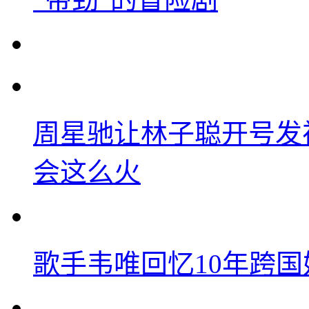
周星驰让林子聪开号发
会这么火
歌手韦唯回忆10年跨