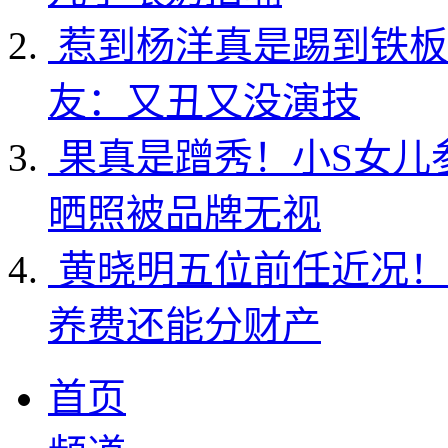
惹到杨洋真是踢到铁板
友：又丑又没演技
果真是蹭秀！小S女儿
晒照被品牌无视
黄晓明五位前任近况！
养费还能分财产
首页