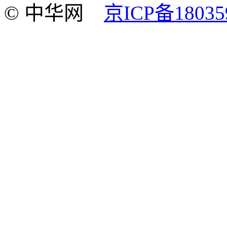
© 中华网
京ICP备18035