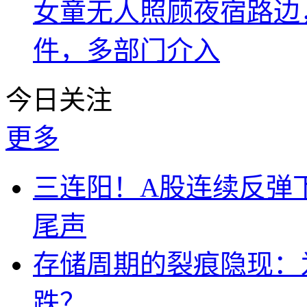
女童无人照顾夜宿路边
件，多部门介入
今日关注
更多
三连阳！A股连续反弹下
尾声
存储周期的裂痕隐现：为
跌？