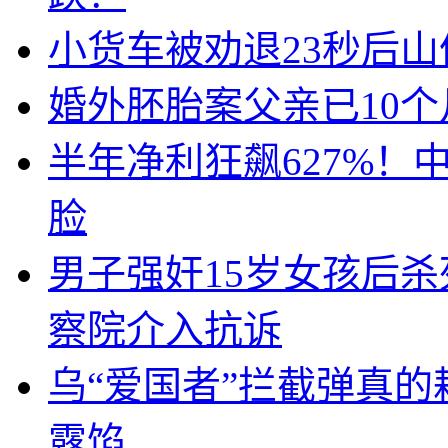
小货车被劝退23秒后山
婚外胚胎案父亲已10
半年净利狂飙627%
脸
男子强奸15岁女孩后
察院介入抗诉
乌“爱国者”拦截弹真
露馅