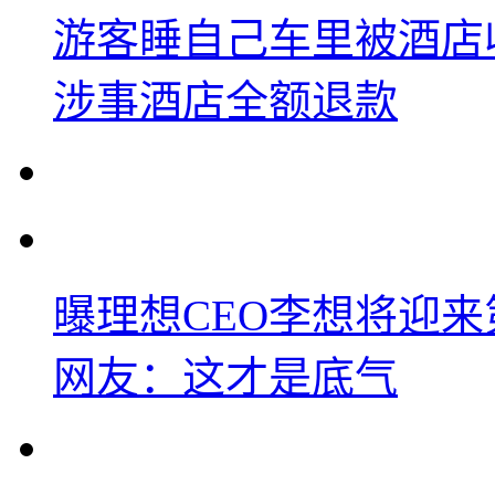
游客睡自己车里被酒店
涉事酒店全额退款
曝理想CEO李想将迎
网友：这才是底气