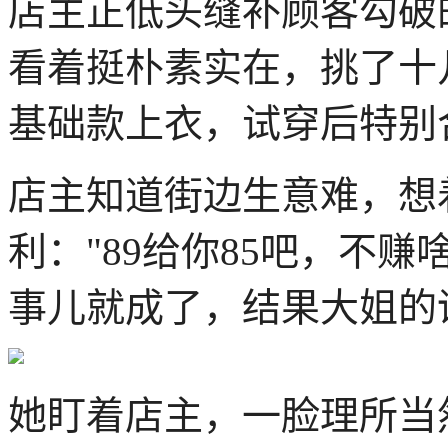
店主正低头缝补顾客勾破
看着挺朴素实在，挑了十
基础款上衣，试穿后特别
店主知道街边生意难，想
利："89给你85吧，不赚
事儿就成了，结果大姐的
她盯着店主，一脸理所当