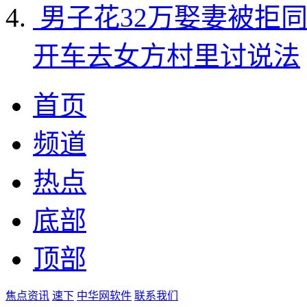
男子花32万娶妻被拒
开车去女方村里讨说法
首页
频道
热点
底部
顶部
焦点资讯
速下
中华网软件
联系我们