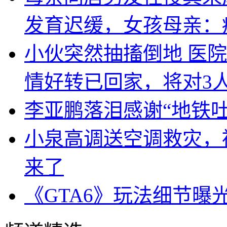
发育迟缓，女孩母亲：
小伙突然抽搐倒地 医
情好转已回家，将对3
李亚鹏落泪感谢“地铁
小泉高调送空调救灾，
来了
《GTA6》玩法细节曝