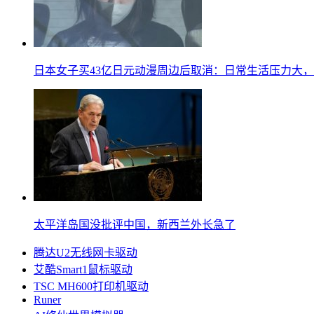
日本女子买43亿日元动漫周边后取消：日常生活压力大
太平洋岛国没批评中国，新西兰外长急了
腾达U2无线网卡驱动
艾酷Smart1鼠标驱动
TSC MH600打印机驱动
Runer