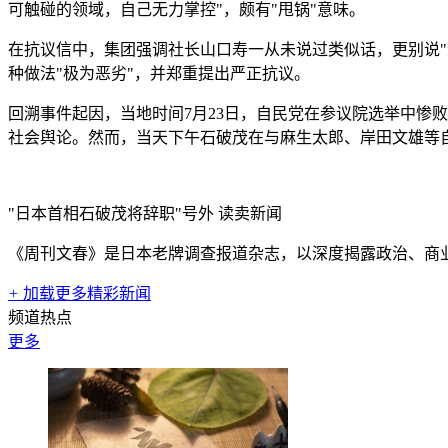
可触碰的领域，自己无力掌控"，颇有"甩锅"意味。
在抗议信中，集团强调社长山口寿一从未说过类似话，更别说"
种做法"极为恶劣"，并郑重提出严正抗议。
回溯事件起因，当地时间7月23日，自民党在参议院选举中惨
社会舆论。然而，当天下午石破茂在与麻生太郎、岸田文雄等
"日本首相石破茂将辞职"号外
读卖新闻
《周刊文春》是日本老牌调查报道杂志，以深度揭露政治、商
+
加载更多精彩新闻
频道热点
更多