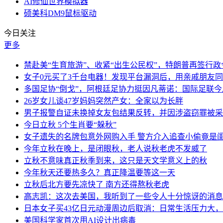
AI修仙世界模拟器
硕美科DM9鼠标驱动
今日关注
更多
禁赴美“生育旅游”、收紧“出生公民权”，特朗普再签行政
女子0元买了3千台电器！发现平台漏洞后，用亲戚朋友
多国足协“倒戈”，阿根廷足协力挺因凡蒂诺：国际足联
26岁女儿谈47岁妈妈突然产女：全家以为长胖
男子报警自证未换掉女友包结果反转，并因涉盗窃罪被采
今日立秋 5个生肖要“躲秋”
女子遗失的名牌包意外网购入手 警方介入追查小偷竟是
今年立秋在晚上，是闭眼秋，老人说秋老虎不发威了
立秋不意味真正秋季到来，这只是天文学意义上的秋
今年秋天还要热多久？真正降温要等这一天
立秋后北方要先凉快了 南方还得熬秋老虎
高志凯：这次去美国，我听到了一些令人十分惊讶的消息
日本女子买43亿日元动漫周边后取消：日常生活压力大
美国科学家首次用AI设计出病毒