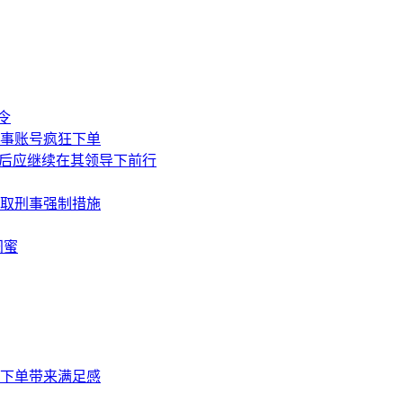
令
同事账号疯狂下单
今后应继续在其领导下前行
取刑事强制措施
闺蜜
，下单带来满足感