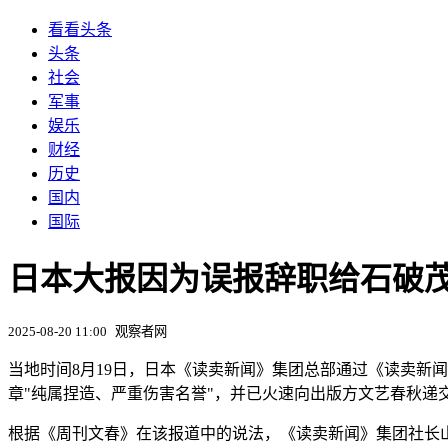
看看头条
头条
社会
军事
娱乐
财经
历史
国内
国际
日本大报因为误报辞职给石破
2025-08-20 11:00
观察者网
当地时间8月19日，日本《读卖新闻》集团总部通过《读卖新
章"纯属捏造、严重伤害名誉"，并已火速向出版方文艺春秋递
根据《周刊文春》在该报道中的说法，《读卖新闻》集团社长山