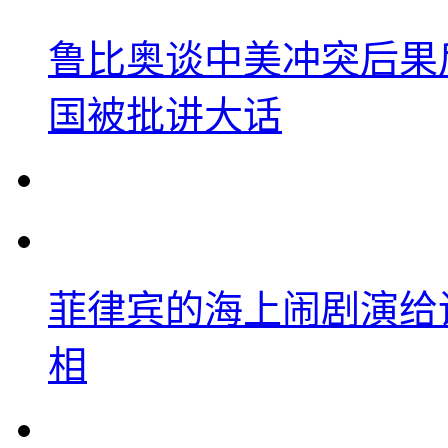
鲁比奥谈中美冲突后果
国被批讲大话
菲律宾的海上闹剧演给
相