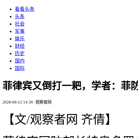
看看头条
头条
社会
军事
娱乐
财经
历史
国内
国际
菲律宾又倒打一耙，学者：菲
2026-06-12 14:30
观察者网
【文/观察者网 齐倩】