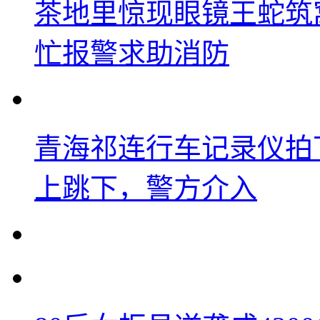
茶地里惊现眼镜王蛇筑
忙报警求助消防
青海祁连行车记录仪拍
上跳下，警方介入