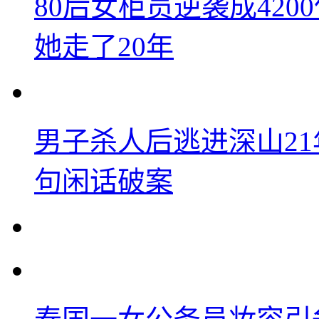
80后女柜员逆袭成42
她走了20年
男子杀人后逃进深山2
句闲话破案