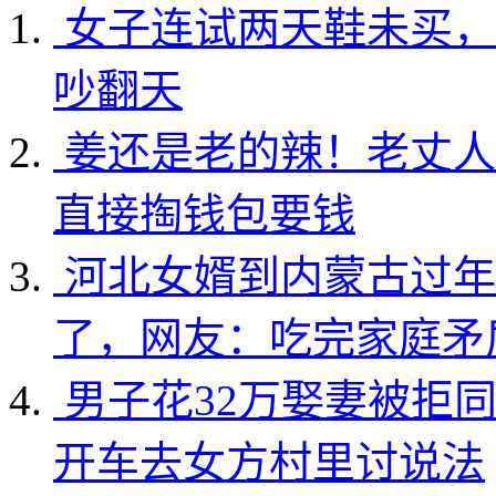
女子连试两天鞋未买，
吵翻天
姜还是老的辣！老丈人
直接掏钱包要钱
河北女婿到内蒙古过年
了，网友：吃完家庭矛
男子花32万娶妻被拒
开车去女方村里讨说法