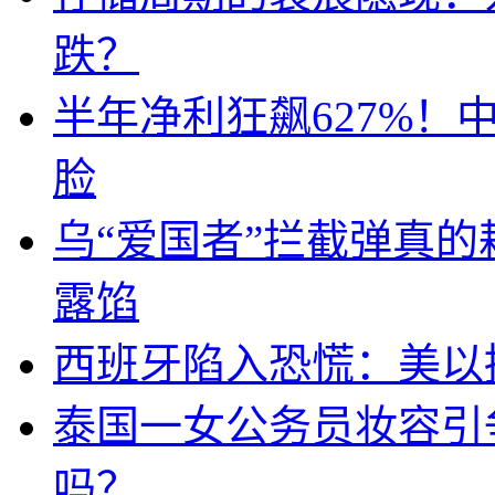
跌？
半年净利狂飙627%
脸
乌“爱国者”拦截弹真
露馅
西班牙陷入恐慌：美以搞
泰国一女公务员妆容引
吗？