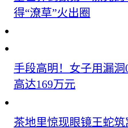
得“潦草”火出圈
手段高明！女子用漏洞
高达169万元
茶地里惊现眼镜王蛇筑