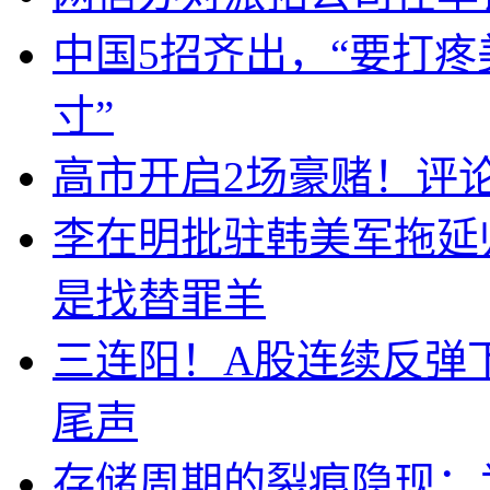
中国5招齐出，“要打
寸”
高市开启2场豪赌！评
李在明批驻韩美军拖延
是找替罪羊
三连阳！A股连续反弹下
尾声
存储周期的裂痕隐现：为