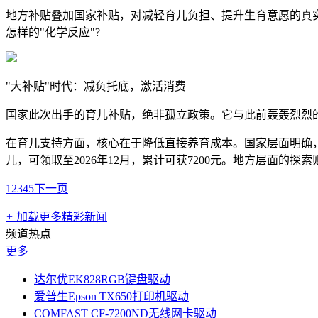
地方补贴叠加国家补贴，对减轻育儿负担、提升生育意愿的真实
怎样的"化学反应"?
"大补贴"时代：减负托底，激活消费
国家此次出手的育儿补贴，绝非孤立政策。它与此前轰轰烈烈的
在育儿支持方面，核心在于降低直接养育成本。国家层面明确，自2
儿，可领取至2026年12月，累计可获7200元。地方层面的
1
2
3
4
5
下一页
+
加载更多精彩新闻
频道热点
更多
达尔优EK828RGB键盘驱动
爱普生Epson TX650打印机驱动
COMFAST CF-7200ND无线网卡驱动