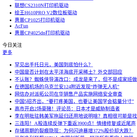
联想CS2310N打印机驱动
绘王H610PRO V2数位板驱动
惠普CP1025打印机驱动
AcFun
惠普CP4025dn打印机驱动
今日关注
更多
罕见出手托日元，美国到底怕什么？
中国是否计划在太平洋海底开采稀土？外交部回应
不认账？蜘蛛侠导演改口：成龙是来了，但不是成家班做
在德国机场的乌克兰安124附近发现“炸弹无人机”
网信办对派拓公司在华销售产品实施网络安全审查
中国5招齐出，“要打疼美国，也要让美国学会掂量分寸”
高市开启2场豪赌！评论员：日本才是威胁制造者
李在明批驻韩美军拖延归还用地说明啥？真相很可能是找
三连阳！A股连续反弹下重返3900点！情绪修复或近尾声
存储周期的裂痕隐现：为何闪迪暴增372%股价却大跌？