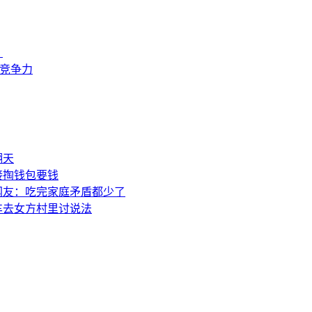
？
来竞争力
翻天
接掏钱包要钱
网友：吃完家庭矛盾都少了
车去女方村里讨说法