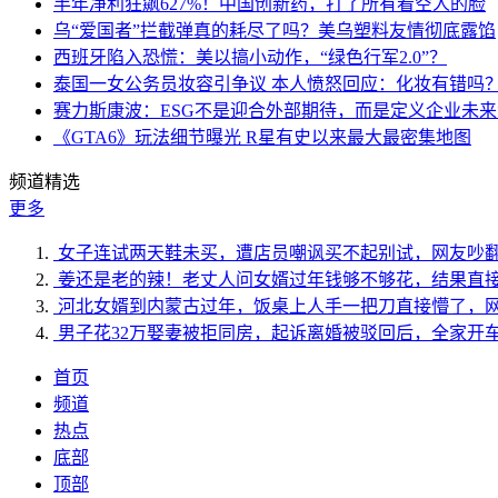
半年净利狂飙627%！中国创新药，打了所有看空人的脸
乌“爱国者”拦截弹真的耗尽了吗？美乌塑料友情彻底露馅
西班牙陷入恐慌：美以搞小动作，“绿色行军2.0”？
泰国一女公务员妆容引争议 本人愤怒回应：化妆有错吗
赛力斯康波：ESG不是迎合外部期待，而是定义企业未
《GTA6》玩法细节曝光 R星有史以来最大最密集地图
频道精选
更多
女子连试两天鞋未买，遭店员嘲讽买不起别试，网友吵
姜还是老的辣！老丈人问女婿过年钱够不够花，结果直
河北女婿到内蒙古过年，饭桌上人手一把刀直接懵了，
男子花32万娶妻被拒同房，起诉离婚被驳回后，全家开
首页
频道
热点
底部
顶部