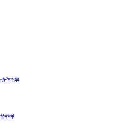
动作指导
替罪羊