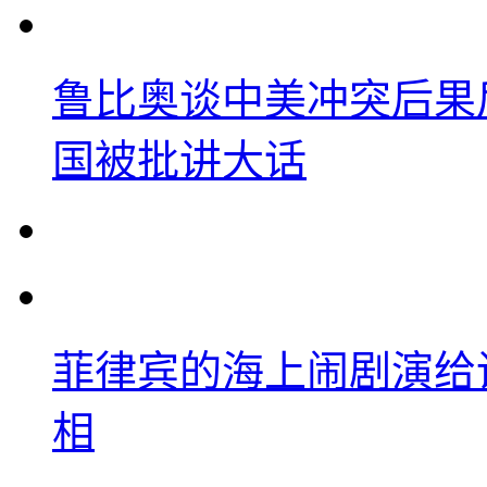
鲁比奥谈中美冲突后果
国被批讲大话
菲律宾的海上闹剧演给
相