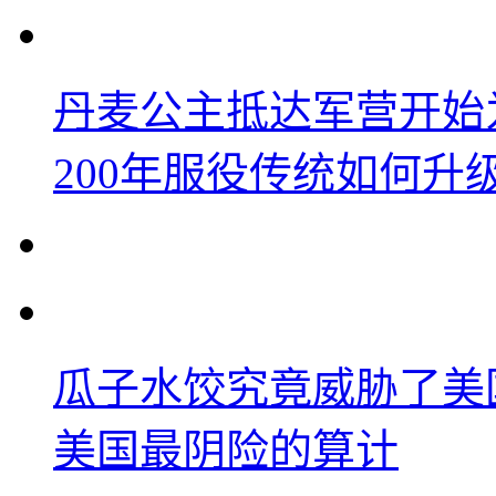
丹麦公主抵达军营开始
200年服役传统如何升
瓜子水饺究竟威胁了美
美国最阴险的算计