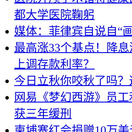
都大学医院鞠躬
媒体：菲律宾自说自“画
最高涨33个基点！降
上调存款利率？
今日立秋你咬秋了吗？
网易《梦幻西游》员工
获三年缓刑
柬埔寨红会捐赠10万