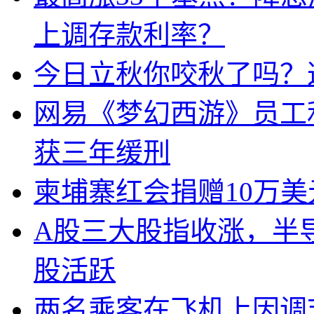
上调存款利率？
今日立秋你咬秋了吗？
网易《梦幻西游》员工
获三年缓刑
柬埔寨红会捐赠10万
A股三大股指收涨，半
股活跃
两名乘客在飞机上因调