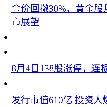
金价回撤30%，黄金股
市展望
8月4日138股涨停，连
发行市值610亿 投资