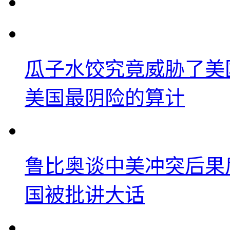
瓜子水饺究竟威胁了美
美国最阴险的算计
鲁比奥谈中美冲突后果
国被批讲大话