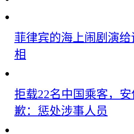
菲律宾的海上闹剧演给
相
拒载22名中国乘客，安
歉：惩处涉事人员