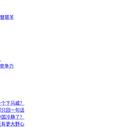
替罪羊
？
来竞争力
一个下马威？
部只回一句话
中国冷静了？
还有更大野心