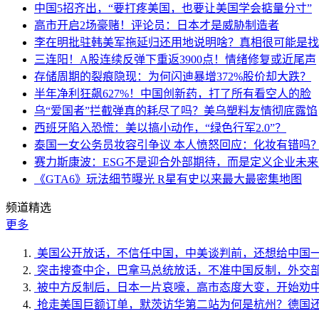
中国5招齐出，“要打疼美国，也要让美国学会掂量分寸”
高市开启2场豪赌！评论员：日本才是威胁制造者
李在明批驻韩美军拖延归还用地说明啥？真相很可能是找
三连阳！A股连续反弹下重返3900点！情绪修复或近尾声
存储周期的裂痕隐现：为何闪迪暴增372%股价却大跌？
半年净利狂飙627%！中国创新药，打了所有看空人的脸
乌“爱国者”拦截弹真的耗尽了吗？美乌塑料友情彻底露馅
西班牙陷入恐慌：美以搞小动作，“绿色行军2.0”？
泰国一女公务员妆容引争议 本人愤怒回应：化妆有错吗
赛力斯康波：ESG不是迎合外部期待，而是定义企业未
《GTA6》玩法细节曝光 R星有史以来最大最密集地图
频道精选
更多
美国公开放话，不信任中国，中美谈判前，还想给中国
突击搜查中企，巴拿马总统放话，不准中国反制，外交
被中方反制后，日本一片哀嚎，高市态度大变，开始劝
抢走美国巨额订单，默茨访华第二站为何是杭州？德国