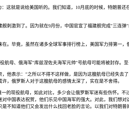
为：这就是说给美国听的。我们知道，10月底的时候，特朗普还
舰刺激到了。因为就在9月份，中国官宣了福建舰完成"三连弹
味在。毕竟，虽然在诸多全球军事排行榜上，美国军力排第一，
役航母、俄海军"库兹涅佐夫海军元帅"号航母可能将被封存。至于
奈，他表示："之所以不得不这样做，是因为这艘航母已经失去了
或许，俄罗斯人对于这艘航母的感情太深了，实在是不舍得。
唯一的现役航母，如此对比，多少会让俄罗斯军迷有些伤怀。不过
迷对中国表达祝贺，他们乐见中国海军的强大。对此，我们想对这
只是不知道他们又会发出什么找回老脸的言论。以我们对特朗普