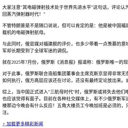
大家注意"其电磁弹射技术处于世界先进水平"这句话，评论认
回蒸汽弹射器时代！"
不管特朗普是不是随口说说，但可以肯定的是：他是被中国福建
载机的电磁弹射航母。
与此同时，俄官媒对福建舰的评价，也多少带着一点羡慕的意
军却长期受到了全球军迷的调侃。
就在2025年7月份，俄罗斯《消息报》报道称：俄罗斯唯一的现
对于此事，俄罗斯联合造船集团董事会主席克斯京显得非常无
如何执行，俄方高层应该还在讨论，还没有最终定论放出来。
综上，当中国正式进入"三航母时代"时，俄罗斯或将失去他们
也应该觉得有面子。目前在各种社交媒体上，有不少俄罗斯军
楼那边今晚会有什么反应！五角大楼员工今晚加班是必须的，
注。
+
加载更多精彩新闻