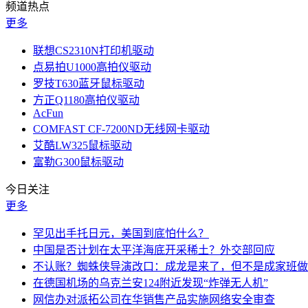
频道热点
更多
联想CS2310N打印机驱动
点易拍U1000高拍仪驱动
罗技T630蓝牙鼠标驱动
方正Q1180高拍仪驱动
AcFun
COMFAST CF-7200ND无线网卡驱动
艾酷LW325鼠标驱动
富勒G300鼠标驱动
今日关注
更多
罕见出手托日元，美国到底怕什么？
中国是否计划在太平洋海底开采稀土？外交部回应
不认账？蜘蛛侠导演改口：成龙是来了，但不是成家班做
在德国机场的乌克兰安124附近发现“炸弹无人机”
网信办对派拓公司在华销售产品实施网络安全审查