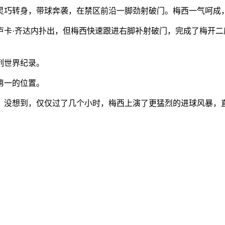
个灵巧转身，带球奔袭，在禁区前沿一脚劲射破门。梅西一气呵成
卢卡·齐达内扑出，但梅西快速跟进右脚补射破门，完成了梅开二
列世界纪录。
第一的位置。
。没想到，仅仅过了几个小时，梅西上演了更猛烈的进球风暴，