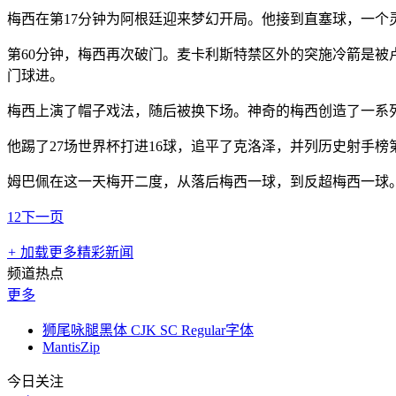
梅西在第17分钟为阿根廷迎来梦幻开局。他接到直塞球，一
第60分钟，梅西再次破门。麦卡利斯特禁区外的突施冷箭是被
门球进。
梅西上演了帽子戏法，随后被换下场。神奇的梅西创造了一系
他踢了27场世界杯打进16球，追平了克洛泽，并列历史射手榜
姆巴佩在这一天梅开二度，从落后梅西一球，到反超梅西一球
1
2
下一页
+
加载更多精彩新闻
频道热点
更多
狮尾咏腿黑体 CJK SC Regular字体
MantisZip
今日关注