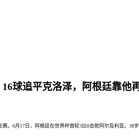
：16球追平克洛泽，阿根廷靠他
赛。6月17日，阿根廷在世界杯首轮3比0击败阿尔及利亚。3