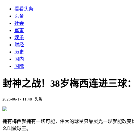
看看头条
头条
社会
军事
娱乐
财经
历史
国内
国际
封神之战！38岁梅西连进三球
2026-06-17 11:48
头条
拥有梅西就拥有一切可能，伟大的球星只靠灵光一现就能改变比
么叫做球王。