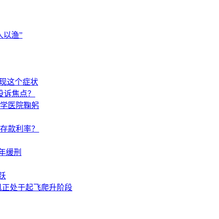
以渔”
出现这个症状
投诉焦点？
学医院鞠躬
调存款利率？
年缓刑
跃
机正处于起飞爬升阶段