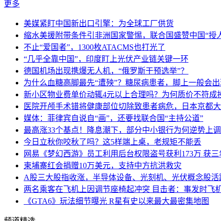
更多
美媒紧盯中国新出口引擎：为全球工厂供货
缩水美援附带条件引非洲国家警惕，联合国盛赞中国“授人
不止“爱国者”，1300枚ATACMS也打光了
“几乎全靠中国”，印度盯上光伏产业链关键一环
德国机场出现携爆无人机，“俄罗斯干预选举”？
为什么血糖高脚最先“遭殃”？糖尿病患者，脚上一般会
新小区物业费单价动辄4元以上合理吗？为何质价不符成
医院开颅手术错将健康部位切除致患者病危，日本京都大
媒体：菲律宾自说自“画”，还要找联合国“主持公道”
最高涨33个基点！降息潮下，部分中小银行为何逆势上
今日立秋你咬秋了吗？这5样端上桌，老规矩不能丢
网易《梦幻西游》员工利用后台权限盗号获利173万 获三
柬埔寨红会捐赠10万美元，支持中方抗洪救灾
A股三大股指收涨，半导体设备、光刻机、光伏概念股活
两名乘客在飞机上因调节座椅起冲突 目击者：事发时飞
《GTA6》玩法细节曝光 R星有史以来最大最密集地图
频道精选