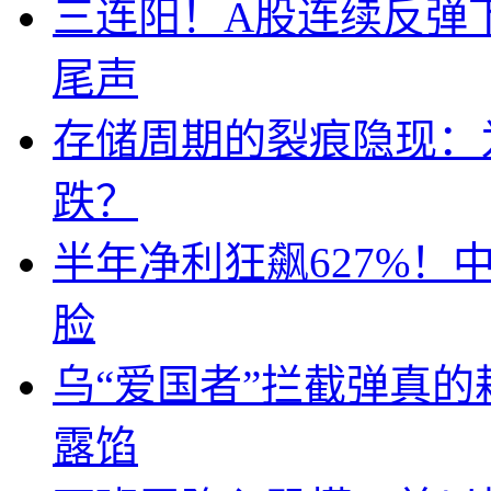
三连阳！A股连续反弹下
尾声
存储周期的裂痕隐现：为
跌？
半年净利狂飙627%
脸
乌“爱国者”拦截弹真
露馅