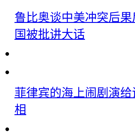
鲁比奥谈中美冲突后果
国被批讲大话
菲律宾的海上闹剧演给
相