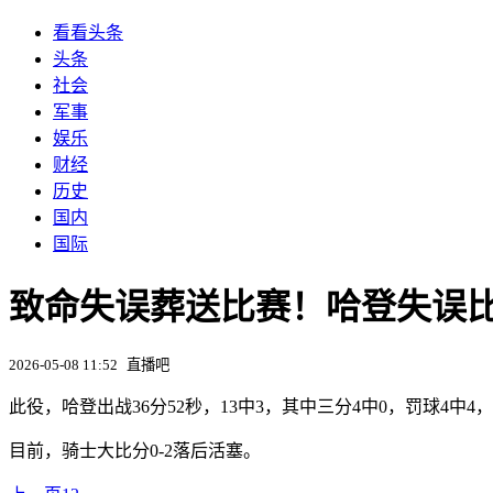
看看头条
头条
社会
军事
娱乐
财经
历史
国内
国际
致命失误葬送比赛！哈登失误比
2026-05-08 11:52
直播吧
此役，哈登出战36分52秒，13中3，其中三分4中0，罚球4中4，
目前，骑士大比分0-2落后活塞。