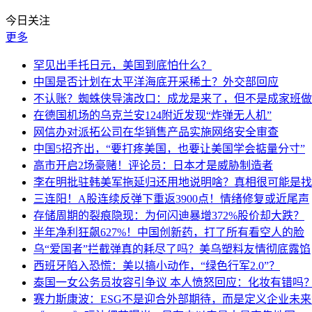
今日关注
更多
罕见出手托日元，美国到底怕什么？
中国是否计划在太平洋海底开采稀土？外交部回应
不认账？蜘蛛侠导演改口：成龙是来了，但不是成家班做
在德国机场的乌克兰安124附近发现“炸弹无人机”
网信办对派拓公司在华销售产品实施网络安全审查
中国5招齐出，“要打疼美国，也要让美国学会掂量分寸”
高市开启2场豪赌！评论员：日本才是威胁制造者
李在明批驻韩美军拖延归还用地说明啥？真相很可能是找
三连阳！A股连续反弹下重返3900点！情绪修复或近尾声
存储周期的裂痕隐现：为何闪迪暴增372%股价却大跌？
半年净利狂飙627%！中国创新药，打了所有看空人的脸
乌“爱国者”拦截弹真的耗尽了吗？美乌塑料友情彻底露馅
西班牙陷入恐慌：美以搞小动作，“绿色行军2.0”？
泰国一女公务员妆容引争议 本人愤怒回应：化妆有错吗
赛力斯康波：ESG不是迎合外部期待，而是定义企业未