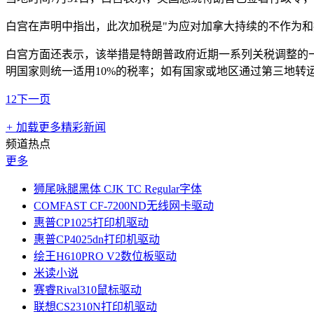
白宫在声明中指出，此次加税是"为应对加拿大持续的不作为和
白宫方面还表示，该举措是特朗普政府近期一系列关税调整的一
明国家则统一适用10%的税率；如有国家或地区通过第三地转
1
2
下一页
+
加载更多精彩新闻
频道热点
更多
狮尾咏腿黑体 CJK TC Regular字体
COMFAST CF-7200ND无线网卡驱动
惠普CP1025打印机驱动
惠普CP4025dn打印机驱动
绘王H610PRO V2数位板驱动
米读小说
赛睿Rival310鼠标驱动
联想CS2310N打印机驱动