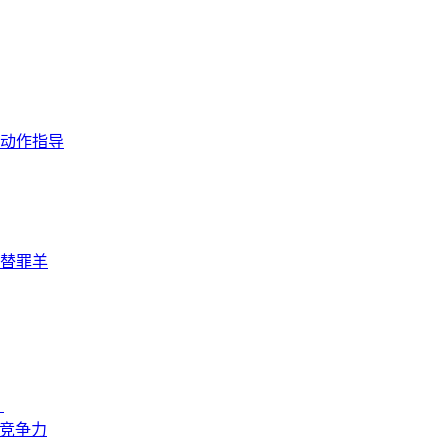
动作指导
替罪羊
？
来竞争力