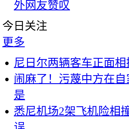
外网友赞叹
今日关注
更多
尼日尔两辆客车正面相撞
闹麻了！污蔑中方在自
是
悉尼机场2架飞机险相
误