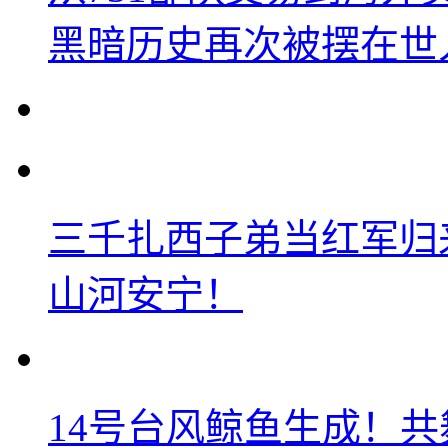
黑暗历史再次被摆在世
三千扎西子弟当红军归
山河安宁！
14号台风鲸鱼生成！