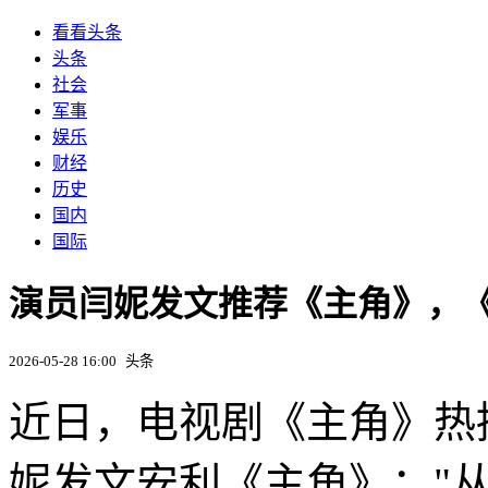
看看头条
头条
社会
军事
娱乐
财经
历史
国内
国际
演员闫妮发文推荐《主角》，
2026-05-28 16:00
头条
近日，电视剧《主角》热
妮发文安利《主角》："