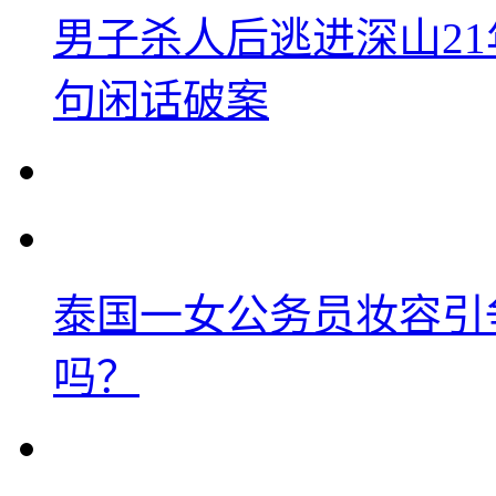
男子杀人后逃进深山2
句闲话破案
泰国一女公务员妆容引
吗？