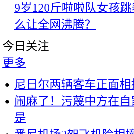
9岁120斤啦啦队女孩
么让全网沸腾？
今日关注
更多
尼日尔两辆客车正面相撞
闹麻了！污蔑中方在自
是