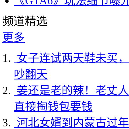
《GTA6》玩法细节曝
频道精选
更多
女子连试两天鞋未买，
吵翻天
姜还是老的辣！老丈人
直接掏钱包要钱
河北女婿到内蒙古过年