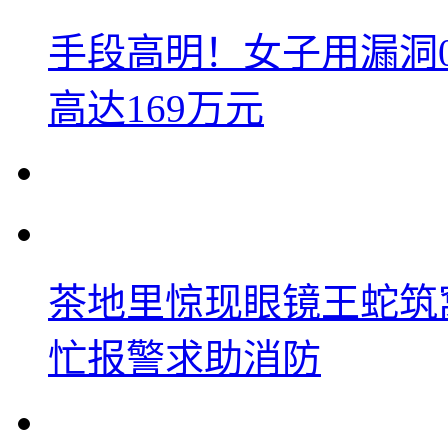
手段高明！女子用漏洞
高达169万元
茶地里惊现眼镜王蛇筑
忙报警求助消防