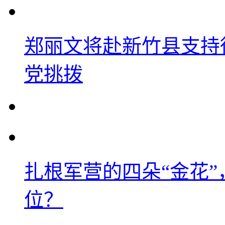
郑丽文将赴新竹县支持
党挑拨
扎根军营的四朵“金花
位？