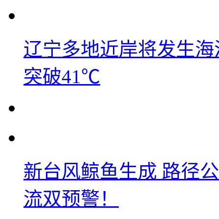
辽宁多地近岸将发生海洋
突破41℃
新台风鲸鱼生成 路径
流双预警！