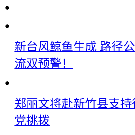
新台风鲸鱼生成 路径
流双预警！
郑丽文将赴新竹县支持
党挑拨