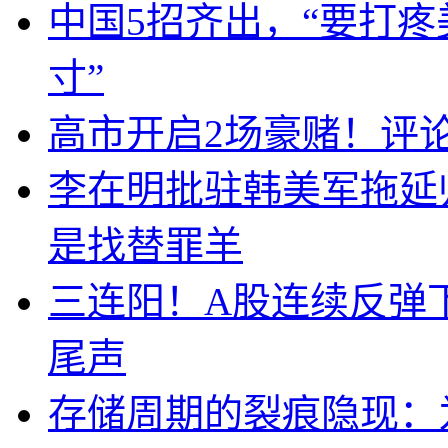
中国5招齐出，“要打
寸”
高市开启2场豪赌！评
李在明批驻韩美军拖延
是找替罪羊
三连阳！A股连续反弹下
尾声
存储周期的裂痕隐现：为