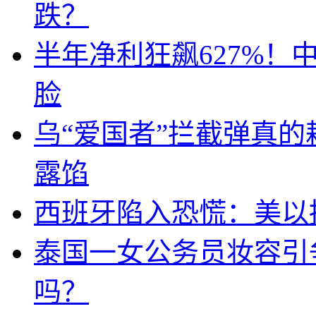
跌？
半年净利狂飙627%
脸
乌“爱国者”拦截弹真
露馅
西班牙陷入恐慌：美以搞
泰国一女公务员妆容引
吗？