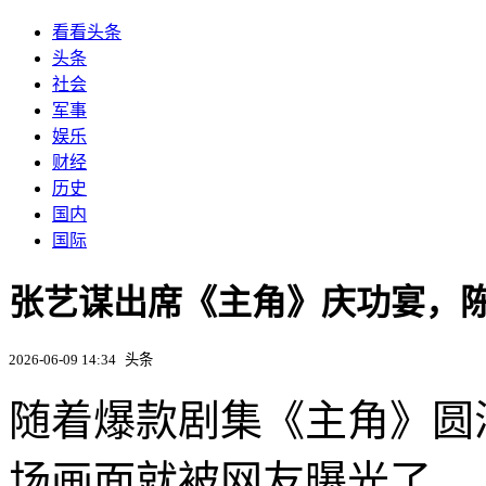
看看头条
头条
社会
军事
娱乐
财经
历史
国内
国际
张艺谋出席《主角》庆功宴，
2026-06-09 14:34
头条
随着爆款剧集《主角》圆
场画面就被网友曝光了。