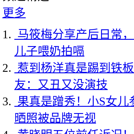
更多
马筱梅分享产后日常，
儿子喂奶拍嗝
惹到杨洋真是踢到铁板
友：又丑又没演技
果真是蹭秀！小S女儿
晒照被品牌无视