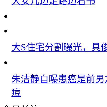
大女儿边走路边看书
大S住宅分割曝光，具
朱洁静自曝患癌是前男
痘