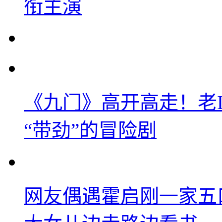
衔主演
《九门》高开高走！老
“带劲”的冒险剧
网友偶遇霍启刚一家五