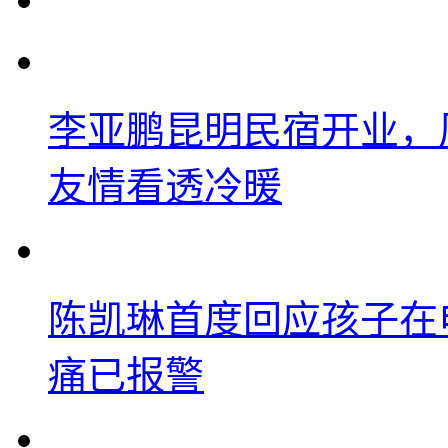
李亚鹏昆明民宿开业，
友情看透冷暖
陈凯琳首度回应孩子在
痛已报警