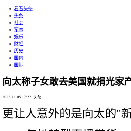
看看头条
头条
社会
军事
娱乐
财经
历史
国内
国际
向太称子女敢去美国就捐光家产
2025-11-05 17:22
头条
更让人意外的是向太的"新