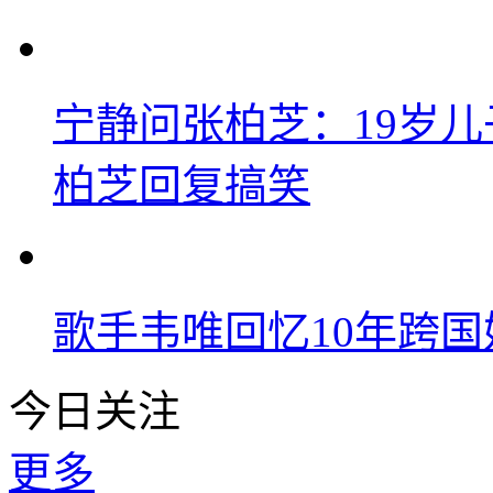
宁静问张柏芝：19岁儿子
柏芝回复搞笑
歌手韦唯回忆10年跨
今日关注
更多