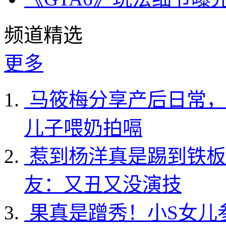
频道精选
更多
马筱梅分享产后日常，
儿子喂奶拍嗝
惹到杨洋真是踢到铁板
友：又丑又没演技
果真是蹭秀！小S女儿