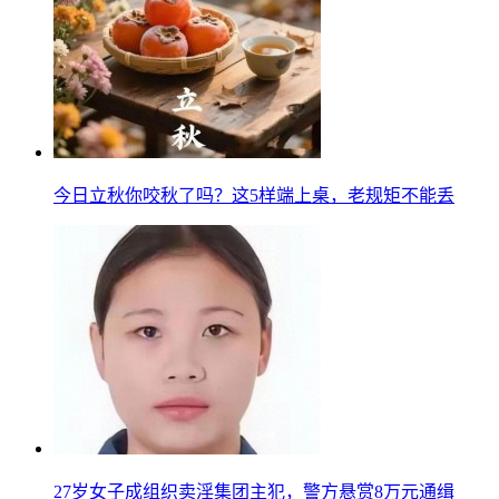
今日立秋你咬秋了吗？这5样端上桌，老规矩不能丢
27岁女子成组织卖淫集团主犯，警方悬赏8万元通缉