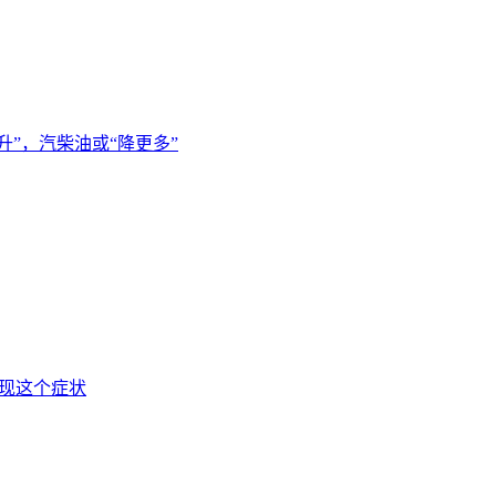
元/升”，汽柴油或“降更多”
出现这个症状