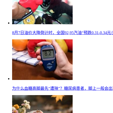
8月7日油价大降倒计时，全国92,95汽油“预跌0.31-0.34
为什么血糖高脚最先“遭殃”？糖尿病患者，脚上一般会