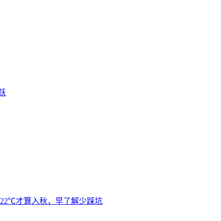
跃
22℃才算入秋，早了解少踩坑