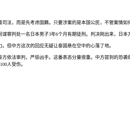
重司法，而是先考虑国籍。只要涉案的是本国公民，不管案情如
以间谍罪判处一名日本男子3年6个月有期徒刑。判决刚出来，日本
力。但中方这次的回应无疑让泰国悬在空中的心落了地。
方依法审判，严惩凶手。这番表态分量很重。中方提到的恐袭爆
00人受伤。