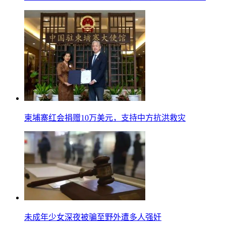
柬埔寨红会捐赠10万美元，支持中方抗洪救灾
未成年少女深夜被骗至野外遭多人强奸