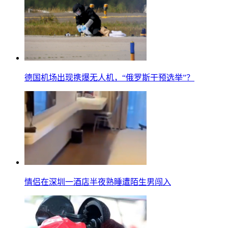
德国机场出现携爆无人机，“俄罗斯干预选举”？
情侣在深圳一酒店半夜熟睡遭陌生男闯入