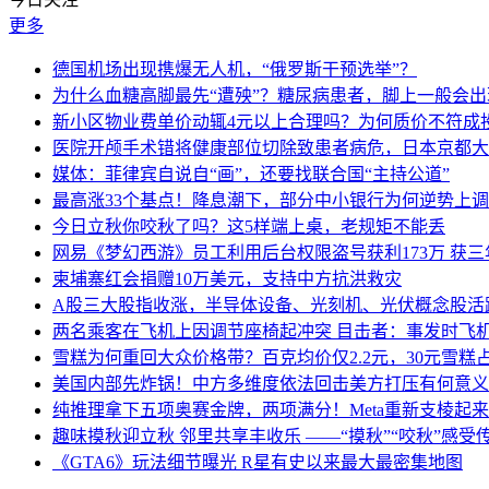
更多
德国机场出现携爆无人机，“俄罗斯干预选举”？
为什么血糖高脚最先“遭殃”？糖尿病患者，脚上一般会
新小区物业费单价动辄4元以上合理吗？为何质价不符成
医院开颅手术错将健康部位切除致患者病危，日本京都大
媒体：菲律宾自说自“画”，还要找联合国“主持公道”
最高涨33个基点！降息潮下，部分中小银行为何逆势上
今日立秋你咬秋了吗？这5样端上桌，老规矩不能丢
网易《梦幻西游》员工利用后台权限盗号获利173万 获三
柬埔寨红会捐赠10万美元，支持中方抗洪救灾
A股三大股指收涨，半导体设备、光刻机、光伏概念股活
两名乘客在飞机上因调节座椅起冲突 目击者：事发时飞
雪糕为何重回大众价格带？百克均价仅2.2元，30元雪糕占比
美国内部先炸锅！中方多维度依法回击美方打压有何意义
纯推理拿下五项奥赛金牌，两项满分！Meta重新支棱起
趣味摸秋迎立秋 邻里共享丰收乐 ——“摸秋”“咬秋”感受
《GTA6》玩法细节曝光 R星有史以来最大最密集地图