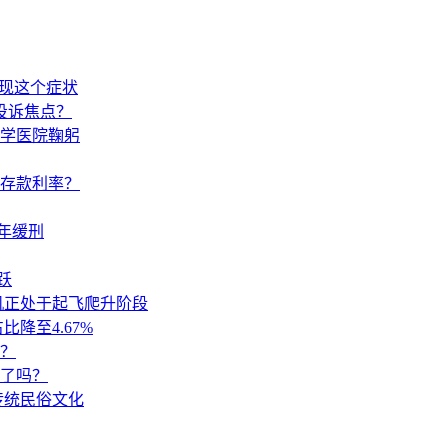
出现这个症状
投诉焦点？
学医院鞠躬
调存款利率？
年缓刑
跃
机正处于起飞爬升阶段
降至4.67%
？
来了吗？
传统民俗文化