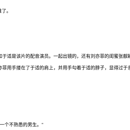
谁了。
和于适是该片的配音演员。一起出镜的，还有刘亦菲的闺蜜张靓
亦菲用手搂在了于适的肩上，并用手勾着于适的脖子，显得过于
一个不熟悉的男生。"