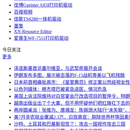
佳博Gprinter A83I打印机驱动
百搜视频
佳能TS6280一体机驱动
墨笺
XN Resource Editor
爱普生WF‑7511打印机驱动
今日关注
更多
泽连斯基首访塞尔维亚，与武契奇展开会谈
伊朗发布多图，展示被击落的F-15战机等美以飞机残骸
日本前首相痛批高市：《皇室典范》修正案公然歧视女性
以色列媒体：穆杰塔巴被紧急送医，情况危急
美国上诉法院维持对白宫宴会厅改造项目的暂停令，特朗
越南出版业出了个大案，但不用怀疑他们把红旗扛下去的
两岸圆桌派｜张维为、唐湘龙：陈佩琪大陆行“未失联”
美7月非农就业骤减2.3万，白宫高官：剔除世界杯等因
沙特、土耳其和巴基斯坦签了：攻击一国视作攻击三国