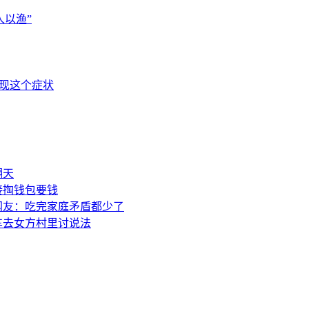
以渔”
出现这个症状
翻天
接掏钱包要钱
网友：吃完家庭矛盾都少了
车去女方村里讨说法