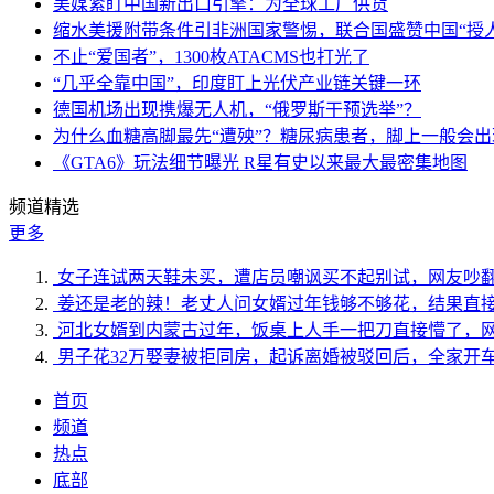
美媒紧盯中国新出口引擎：为全球工厂供货
缩水美援附带条件引非洲国家警惕，联合国盛赞中国“授人
不止“爱国者”，1300枚ATACMS也打光了
“几乎全靠中国”，印度盯上光伏产业链关键一环
德国机场出现携爆无人机，“俄罗斯干预选举”？
为什么血糖高脚最先“遭殃”？糖尿病患者，脚上一般会
《GTA6》玩法细节曝光 R星有史以来最大最密集地图
频道精选
更多
女子连试两天鞋未买，遭店员嘲讽买不起别试，网友吵
姜还是老的辣！老丈人问女婿过年钱够不够花，结果直
河北女婿到内蒙古过年，饭桌上人手一把刀直接懵了，
男子花32万娶妻被拒同房，起诉离婚被驳回后，全家开
首页
频道
热点
底部