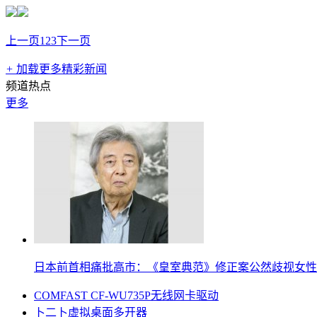
上一页
1
2
3
下一页
+
加载更多精彩新闻
频道热点
更多
日本前首相痛批高市：《皇室典范》修正案公然歧视女性
COMFAST CF-WU735P无线网卡驱动
卜二卜虚拟桌面多开器