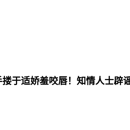
搂于适娇羞咬唇！知情人士辟谣：