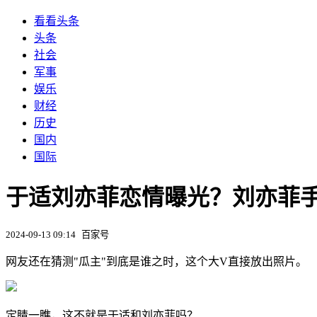
看看头条
头条
社会
军事
娱乐
财经
历史
国内
国际
于适刘亦菲恋情曝光？刘亦菲手
2024-09-13 09:14
百家号
网友还在猜测"瓜主"到底是谁之时，这个大V直接放出照片。
定睛一瞧，这不就是于适和刘亦菲吗？