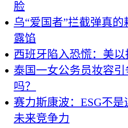
脸
乌“爱国者”拦截弹真
露馅
西班牙陷入恐慌：美以搞
泰国一女公务员妆容引
吗？
赛力斯康波：ESG不
未来竞争力