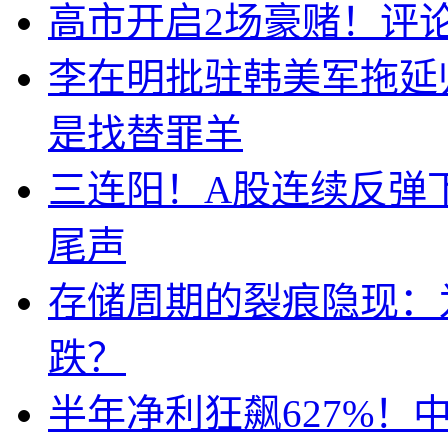
高市开启2场豪赌！评
李在明批驻韩美军拖延
是找替罪羊
三连阳！A股连续反弹下
尾声
存储周期的裂痕隐现：为
跌？
半年净利狂飙627%