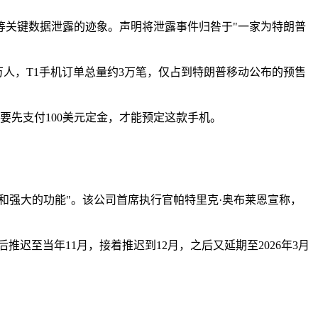
等关键数据泄露的迹象。声明将泄露事件归咎于"一家为特朗普
1万人，T1手机订单总量约3万笔，仅占到特朗普移动公布的预售
要先支付100美元定金，才能预定这款手机。
观和强大的功能"。该公司首席执行官帕特里克·奥布莱恩宣称，
迟至当年11月，接着推迟到12月，之后又延期至2026年3月