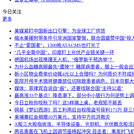
今日关注
更多
美媒紧盯中国新出口引擎：为全球工厂供货
缩水美援附带条件引非洲国家警惕，联合国盛赞中国“授人
不止“爱国者”，1300枚ATACMS也打光了
“几乎全靠中国”，印度盯上光伏产业链关键一环
德国机场出现携爆无人机，“俄罗斯干预选举”？
为什么血糖高脚最先“遭殃”？糖尿病患者，脚上一般会
新小区物业费单价动辄4元以上合理吗？为何质价不符成
医院开颅手术错将健康部位切除致患者病危，日本京都大
媒体：菲律宾自说自“画”，还要找联合国“主持公道”
最高涨33个基点！降息潮下，部分中小银行为何逆势上
今日立秋你咬秋了吗？这5样端上桌，老规矩不能丢
网易《梦幻西游》员工利用后台权限盗号获利173万 获三
柬埔寨红会捐赠10万美元，支持中方抗洪救灾
A股三大股指收涨，半导体设备、光刻机、光伏概念股活
两名乘客在飞机上因调节座椅起冲突 目击者：事发时飞