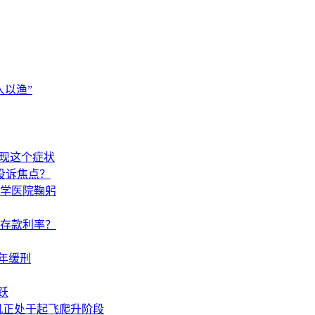
以渔”
出现这个症状
投诉焦点？
学医院鞠躬
调存款利率？
年缓刑
跃
机正处于起飞爬升阶段