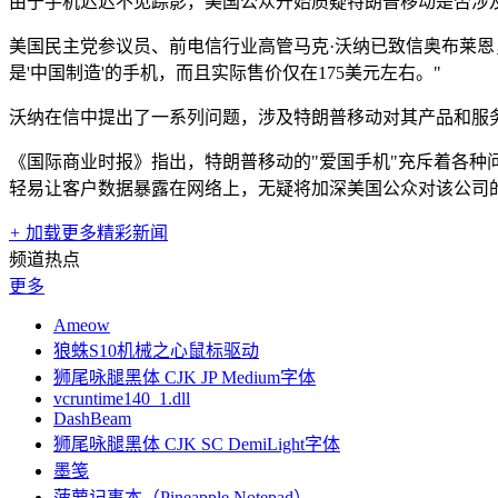
由于手机迟迟不见踪影，美国公众开始质疑特朗普移动是否涉及
美国民主党参议员、前电信行业高管马克·沃纳已致信奥布莱恩，
是'中国制造'的手机，而且实际售价仅在175美元左右。"
沃纳在信中提出了一系列问题，涉及特朗普移动对其产品和服务
《国际商业时报》指出，特朗普移动的"爱国手机"充斥着各
轻易让客户数据暴露在网络上，无疑将加深美国公众对该公司
+
加载更多精彩新闻
频道热点
更多
Ameow
狼蛛S10机械之心鼠标驱动
狮尾咏腿黑体 CJK JP Medium字体
vcruntime140_1.dll
DashBeam
狮尾咏腿黑体 CJK SC DemiLight字体
墨笺
菠萝记事本（Pineapple Notepad）