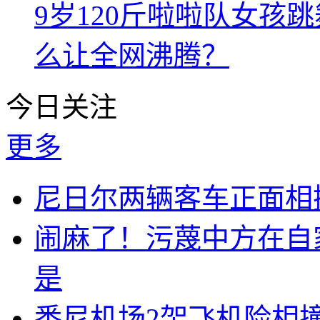
9岁120斤啦啦队女孩
么让全网沸腾？
今日关注
更多
尼日尔两辆客车正面相撞
闹麻了！污蔑中方在自
是
悉尼机场2架飞机险相