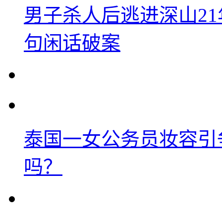
男子杀人后逃进深山2
句闲话破案
泰国一女公务员妆容引
吗？