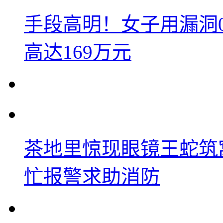
手段高明！女子用漏洞
高达169万元
茶地里惊现眼镜王蛇筑
忙报警求助消防