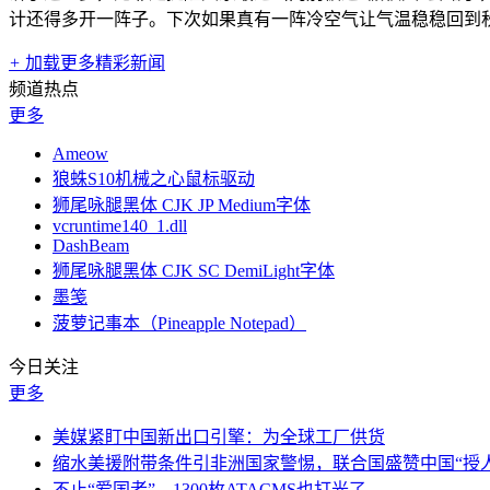
计还得多开一阵子。下次如果真有一阵冷空气让气温稳稳回到
+
加载更多精彩新闻
频道热点
更多
Ameow
狼蛛S10机械之心鼠标驱动
狮尾咏腿黑体 CJK JP Medium字体
vcruntime140_1.dll
DashBeam
狮尾咏腿黑体 CJK SC DemiLight字体
墨笺
菠萝记事本（Pineapple Notepad）
今日关注
更多
美媒紧盯中国新出口引擎：为全球工厂供货
缩水美援附带条件引非洲国家警惕，联合国盛赞中国“授人
不止“爱国者”，1300枚ATACMS也打光了