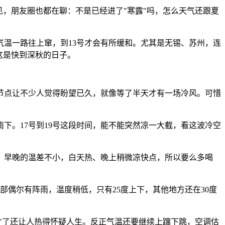
见，朋友圈也都在聊：不是已经进了"寒露"吗，怎么天气还跟夏
温一路往上窜，到13号才会有所缓和。尤其是无锡、苏州，连
这是快到深秋的日子。
的节点让不少人觉得盼望已久，就像等了半天才有一场冷风。可惜
下。17号到19号这段时间，能不能突然凉一大截，看这波冷空
显。早晚的温差不小，白天热、晚上稍微凉快点，所以要么多喝
北部偶尔有阵雨，温度稍低，只有25度上下，其他地方还在30度
"了还让人热得怀疑人生。反正气温还要继续上蹿下跳，空调估