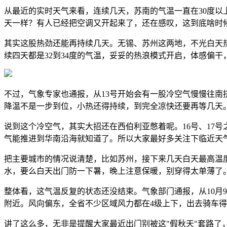
从最近的实时天气来看，连续几天，苏南的气温一直在30度以
天一样？有人已经把空调又开起来了，还在感叹，这到底啥时
其实这股热劲还能再持续几天。无锡、苏州这两地，不光白天
续四天都是32到34度的气温，妥妥的热浪模式开启，体感偏
不过，气象专家也通报，从13号开始会有一股冷空气慢慢往南
降温不是一步到位，小热还得持续，到完全凉快还要再等几天
说到这个冷空气，其实大招还在西伯利亚憋着呢。16号、17
气能推进到华南沿海就知道了。所以大家最好多关注下临近天
把主要城市的情况说清楚，比如苏州，接下来几天白天最高温度
水，要么白天出门防一下暑，晚上注意保暖，别穿得太单薄了
整体看，这气温反复的状态还没结束。气象部门通报，从10月9
附近。风向偏东，全省不少区域风力都在4级上下，出去骑车
讲了这么多，无非是提醒大家最近出门别被这"假秋天"套路了