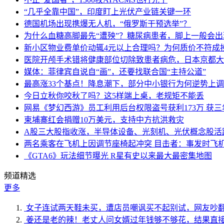
“几乎全靠中国”，印度盯上光伏产业链关键一环
德国机场出现携爆无人机，“俄罗斯干预选举”？
为什么血糖高脚最先“遭殃”？糖尿病患者，脚上一般会
新小区物业费单价动辄4元以上合理吗？为何质价不符成
医院开颅手术错将健康部位切除致患者病危，日本京都大
媒体：菲律宾自说自“画”，还要找联合国“主持公道”
最高涨33个基点！降息潮下，部分中小银行为何逆势上
今日立秋你咬秋了吗？这5样端上桌，老规矩不能丢
网易《梦幻西游》员工利用后台权限盗号获利173万 获三
柬埔寨红会捐赠10万美元，支持中方抗洪救灾
A股三大股指收涨，半导体设备、光刻机、光伏概念股活
两名乘客在飞机上因调节座椅起冲突 目击者：事发时飞
《GTA6》玩法细节曝光 R星有史以来最大最密集地图
频道精选
更多
女子连试两天鞋未买，遭店员嘲讽买不起别试，网友吵
姜还是老的辣！老丈人问女婿过年钱够不够花，结果直