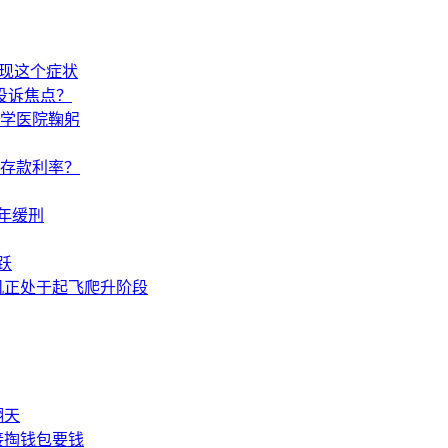
出现这个症状
投诉焦点？
学医院鞠躬
调存款利率？
年缓刑
跃
机正处于起飞爬升阶段
翻天
接掏钱包要钱