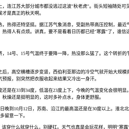
上，连江苏大部分城市都没逃过这波"秋老虎"。街头短袖随处可
候才是真正的秋天啊。
热，热得还特坚挺。据江苏气象消息，受副热带高压控制，最近气
干，热得人有点烦。讲真，要不是看着日历都已经"寒露"了，谁信
挤，14号、15号气温终于要降一降，热没那么猛了。这个转折
。
号之后，高空横槽逐步变竖，西伯利亚那边的冷空气就开始大规模南
气预报，别突然把衣服收起来结果又冷出一身汗。
还是在33到34度，低温在23度上下，今晚的气温变化会很明
。秋燥还是挺明显的，这时多补点水，身体更舒服。
日晚到10月12日，苏南、沿江的最高温还是在30度以上。淮北
得多留意一下。
，该穿什么就穿什么，别硬扛。天气也真是会玩花样，明明"寒露